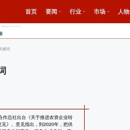
首页
要闻
行业
市场
人物
田
收金桥梁 【鄂中】
关键词
词
销合作总社出台《关于推进农资企业转
见》。意见指出，到2020年，把供