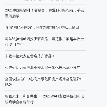
2026中国新疆种子交易会：种业科创新征程，盛会
重磅启幕
直面“同肥不同效”：科学精准施肥守护沃土良田
科学试验铺就增效肥研发路，示范推广架起丰收金
桥梁 【鄂中】
丰收牛第六家直营店落户曹县！
心连心助力黄淮海小麦水肥一体化技术落地推广
全国农技推广中心高产示范田测产观摩会见证鄂中
肥效
智创未来，和合共生——2026WAFI畜牧科技创新论
坛启动会在蓉举行