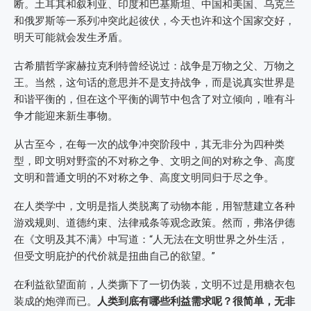
断。土耳其和叙利亚、印度和巴基斯坦、中国和美国、乌克兰
和俄罗斯等一系列冲突此起彼伏，今天也许和这个国家交好，
明天可能就会发生矛盾。
古希腊哲学家赫拉克利特曾经说过：战争是万物之父、万物之
王。当然，这句话的意思并不是支持战争，而是说真实世界是
和谐平衡的，但在这个平衡的调节中包含了对立倾向，唯有斗
争才能迎来新生事物。
从古至今，在每一次的战争冲突阶段中，其无非分为四种类
型，即文明对野蛮的不对称之争、文明之间的对称之争、高度
文明和普通文明的不对称之争、高度文明同归于尽之争。
在人类学中，文明是指人类脱离了动物本能，用智慧建立各种
游戏规则、道德约束、法律戒条等观念政策。然而，弗洛伊德
在《文明及其不满》中写道：“人无法在文明世界之外生活，
但受文明庇护的代价就是扭曲自己的欲望。”
在利益欲望面前，人类撕下了一切伪装，文明不过是用糖衣包
装成的炮弹而已。
人类到底有哪些利益需求呢？很简单，无非