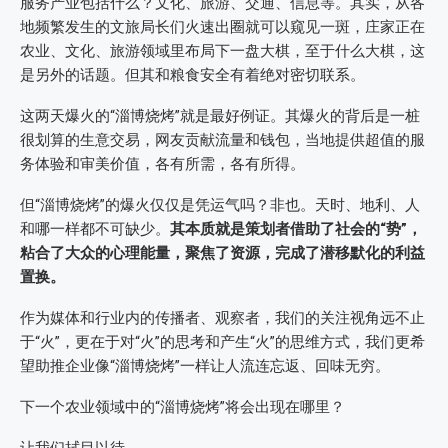
服务产业包括什么？文化、旅游、交通、信息等。其实，从各
地频繁发生的文旅局长们火速出圈就可以窥见一斑，庄家正在
农业、文化、旅游领域里布局下一盘大棋，至于什么大棋，这
是另外的话题。但其和粮食安全有着绝对密切联系。
这两天爆火的“淄博烧烤”就是最好例证。其爆火的背后是一桩
很划算的生意交易，网友贡献流量和钱包，当地提供超值的服
务体验和审美价值，各有所需，各有所得。
但“淄博烧烤”的爆火仅仅是凭运气吗？非也。天时、地利、人
和哪一样都不可缺少。
其
本质就是策划者借助了社会的“势”，
粘合了大众的心理能量，聚焦了资源，完成了潜移默化的利益
置换。
作为媒体和行业内的传播者、观察者，我们的关注视角远不止
于“火”，更在于对“火”的思考和产生“火”的思维方式，我们更希
望助推企业像“淄博烧烤”一样让人流连忘返、回味无穷。
下一个农业领域中的“淄博烧烤”将会出现在哪里？