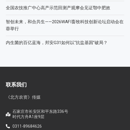
全国农技推广中心高产示范田测产观摩会见证鄂中肥效
智创未来，和合共生——2026WAFI畜牧科技创新论坛启动会在
蓉举行
内生菌的百亿蓝海，邦安G31如何以“抗盐基因”破局？
联系我们
《北方农资》传媒
石家庄市长安区和平东路336号
时代方舟A1座9层
0311-89684626