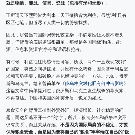
就是物质、能源、信息、资源（包括有形和无形）。
正所谓天下熙熙皆为利来，天下攘攘皆为利往。虽然“利”只有
区区七笔，但道尽了人类一切的纷纷扰扰。
因此，尽管当前国际局势比较复杂，不确定性让人摸不着头
脑，但背后的底层逻辑很简单，那就是各国围绕“物质、能
源、信息和资源”的争夺和话语权抢占。
有时候，利益往往比感情更可靠。所以，两个一直表现“友好”
的国家，突然之间撕破脸，并没有什么稀奇，因为基于利益需
求和形势需要，撕破脸才是化解冲突的唯一方法。比如，俄罗
斯和乌克兰。笔者曾简单在
《俄乌冲突对化肥有何冲击影响》
这篇文章中简单提到过，俄罗斯和乌克兰发生战争的导火索，
不再赘述。中国和美国的冲突矛盾，也尤为如此。
粮食安全的背后牵扯到外贸外汇、经济增长、社会稳定的问
题，而这又逃不开一个“利”字，所以，粮食安全和战争冲突不
仅有关系，而且关系深远。
不是因为国际局势的不稳定，才要
保障粮食安全，而是因为要将自己的“粮食”牢牢端在自己的“饭