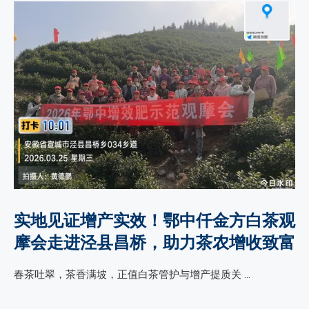
实地见证增产实效！鄂中仟金方白茶观
摩会走进泾县昌桥，助力茶农增收致富
春茶吐翠，茶香满坡，正值白茶管护与增产提质关 …