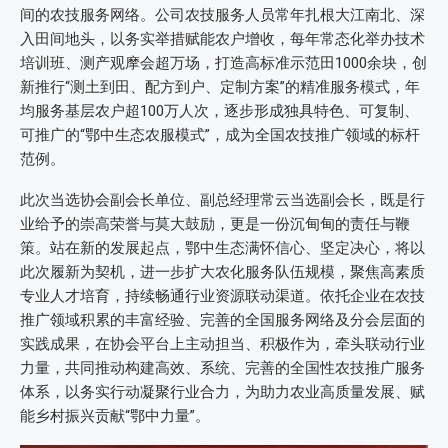
间的农技服务网络。公司农技服务人员常年扎根大江南北、深
入田间地头，以务实举措赋能农户增收，每年常态化举办技术
培训班、测产观摩会超万场，打造高标准示范田1000余块，创
新推行“测土到田、配方到户、定制方案”的精准服务模式，年
均服务基层农户超100万人次，逐步形成独具特色、可复制、
可推广的“鄂中生态农服模式”，成为全国农技推广领域的标杆
范例。
此次当选协会副会长单位、副总经理常云当选副会长，既是行
业给予的崇高荣誉与莫大鼓励，更是一份沉甸甸的责任与鞭
策。站在新的发展起点，鄂中生态满怀信心、坚定决心，将以
此次履新为契机，进一步扩大农化服务队伍规模，聚焦高素质
专业人才培育，持续畅通行业资源联动渠道。依托企业在农技
推广领域积累的丰富经验、完善的全国服务网络及分会层面的
实践成果，在协会平台上主动担当、积极作为，牵头联动行业
力量，共同推动构建高效、系统、完善的全国性农技推广服务
体系，以务实行动凝聚行业合力，为助力农业高质量发展、赋
能乡村振兴贡献“鄂中力量”。