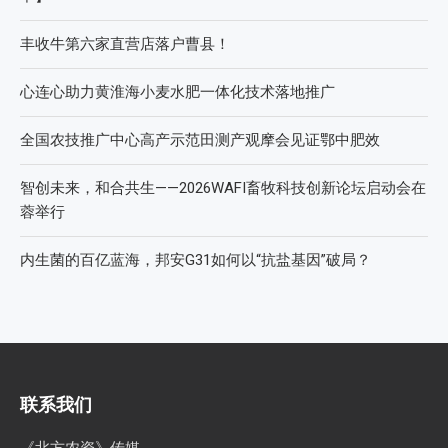
丰收牛第六家直营店落户曹县！
心连心助力黄淮海小麦水肥一体化技术落地推广
全国农技推广中心高产示范田测产观摩会见证鄂中肥效
智创未来，和合共生——2026WAFI畜牧科技创新论坛启动会在
蓉举行
内生菌的百亿蓝海，邦安G31如何以“抗盐基因”破局？
联系我们
《北方农资》传媒