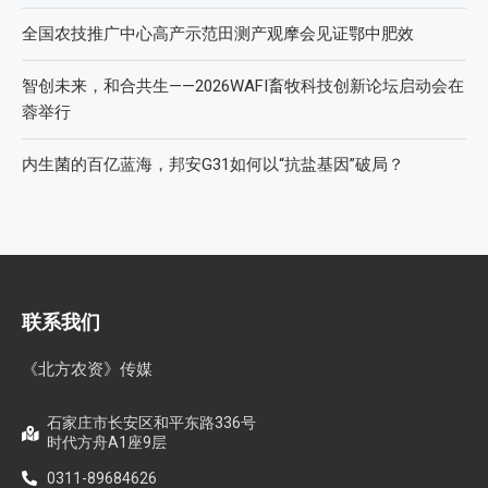
全国农技推广中心高产示范田测产观摩会见证鄂中肥效
智创未来，和合共生——2026WAFI畜牧科技创新论坛启动会在
蓉举行
内生菌的百亿蓝海，邦安G31如何以“抗盐基因”破局？
联系我们
《北方农资》传媒
石家庄市长安区和平东路336号
时代方舟A1座9层
0311-89684626