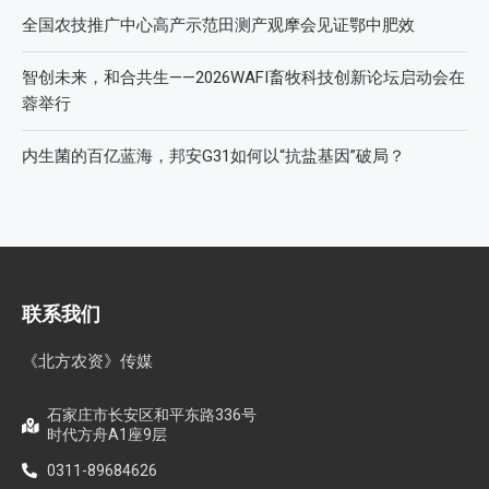
全国农技推广中心高产示范田测产观摩会见证鄂中肥效
智创未来，和合共生——2026WAFI畜牧科技创新论坛启动会在
蓉举行
内生菌的百亿蓝海，邦安G31如何以“抗盐基因”破局？
联系我们
《北方农资》传媒
石家庄市长安区和平东路336号
时代方舟A1座9层
0311-89684626