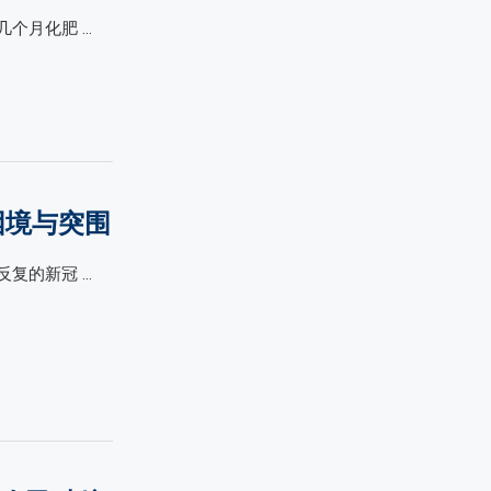
个月化肥 …
困境与突围
复的新冠 …