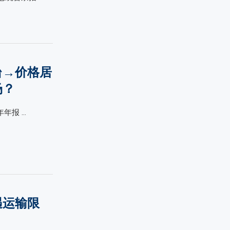
台→价格居
场？
年报 …
遇运输限