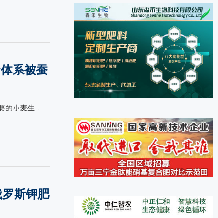
食体系被蚕
的小麦生 …
俄罗斯钾肥