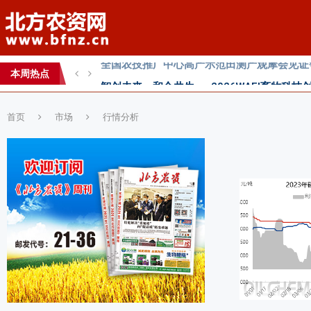
智创未来，和合共生——2026WAFI畜牧科技创
内生菌的百亿蓝海，邦安G31如何以“抗盐基因
本周热点
2026第七届中国(国际)智慧农业应用与创新
首页
市场
行情分析