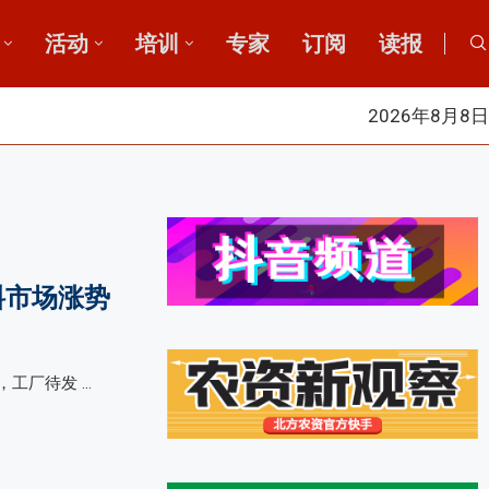
活动
培训
专家
订阅
读报
2026年8月8日
料市场涨势
工厂待发 …