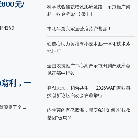
00元/
科学试验铺就增效肥研发路，示范推广架
！
起丰收金桥梁 【鄂中】
0%2 …
丰收牛第六家直营店落户曹县！
心连心助力黄淮海小麦水肥一体化技术落
地推广
全国农技推广中心高产示范田测产观摩会
见证鄂中肥效
渔翁利，一
智创未来，和合共生——2026WAFI畜牧科
技创新论坛启动会在蓉举行
颠覆了全 …
内生菌的百亿蓝海，邦安G31如何以“抗盐
基因”破局？