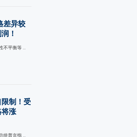
格差异较
利润！
不平衡等 …
口限制！受
格将涨
统普京指 …