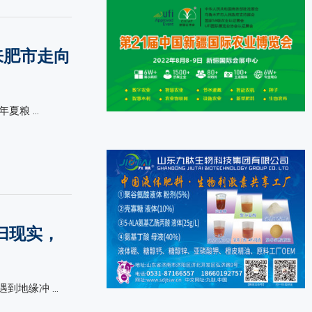
来肥市走向
年夏粮 …
归现实，
到地缘冲 …