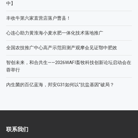
中】
丰收牛第六家直营店落户曹县！
心连心助力黄淮海小麦水肥一体化技术落地推广
全国农技推广中心高产示范田测产观摩会见证鄂中肥效
智创未来，和合共生——2026WAFI畜牧科技创新论坛启动会在
蓉举行
内生菌的百亿蓝海，邦安G31如何以“抗盐基因”破局？
联系我们