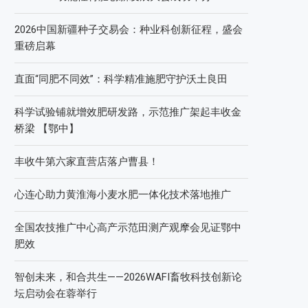
2026中国新疆种子交易会：种业科创新征程，盛会
重磅启幕
直面“同肥不同效”：科学精准施肥守护沃土良田
科学试验铺就增效肥研发路，示范推广架起丰收金
桥梁 【鄂中】
丰收牛第六家直营店落户曹县！
心连心助力黄淮海小麦水肥一体化技术落地推广
全国农技推广中心高产示范田测产观摩会见证鄂中
肥效
智创未来，和合共生——2026WAFI畜牧科技创新论
坛启动会在蓉举行