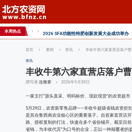
直面“同肥不同效”：科学精准施肥守护沃土良
科学试验铺就增效肥研发路，示范推广架起丰
本周热点
丰收牛第六家直营店落户曹县！
首页
要闻
资讯
丰收牛第六家直营店落户曹
资讯
丰收牛第六家直营店落户曹
撰写者
连雅赛
2026年5月30日
一家主打“源头直采、明码标价、现款现货”的农资超
5月29日，农资新零售品牌——丰收牛超级省钱农资
是其在鲁西南农业核心区的重要落子。自首家直营店开
路、授权复制的打法，快速在多个省份铺开。截至目前，
省钱，为丰收代言”为口号的企业，正以一种颠覆者的