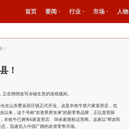
首页
要闻
行业
市场
人物
田
收金桥梁 【鄂中】
县！
县！
市，正在悄悄改写乡镇生意的游戏规则。
折扣仓在山东曹县邵庄镇正式开业。这是丰收牛第六家直营店，也
业以来，这个号称“农资界胖东来”的新零售品牌，正以直营探
丰收牛已拥有6家直营店、50余家授权运营商。这家以“帮农民
姿态，迅速切入中国广阔的农资零售市场。