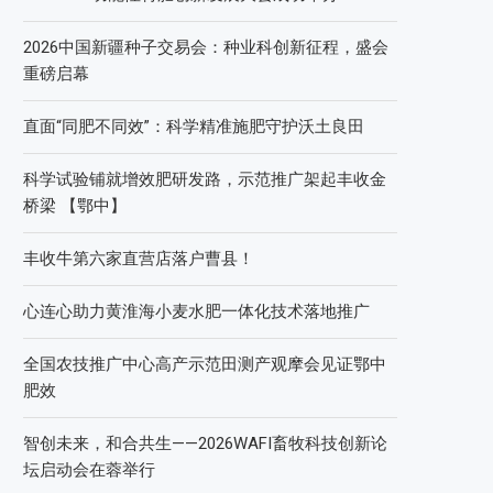
2026中国新疆种子交易会：种业科创新征程，盛会
重磅启幕
直面“同肥不同效”：科学精准施肥守护沃土良田
科学试验铺就增效肥研发路，示范推广架起丰收金
桥梁 【鄂中】
丰收牛第六家直营店落户曹县！
心连心助力黄淮海小麦水肥一体化技术落地推广
全国农技推广中心高产示范田测产观摩会见证鄂中
肥效
智创未来，和合共生——2026WAFI畜牧科技创新论
坛启动会在蓉举行