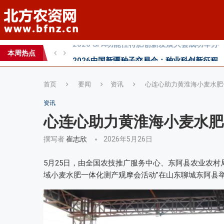
科学试验铺就增效肥研发路，示范推广架起丰
丰收牛第六家直营店落户曹县！
本周热点
心连心助力黄淮海小麦水肥一体化技术落地推
首页
要闻
资讯
心连心助力黄淮海小麦水肥
资讯
心连心助力黄淮海小麦水肥
撰写者
崔志欣
2026年5月26日
5月25日，由全国农技推广服务中心、东阿县农业农村
域小麦水肥一体化测产观摩会活动”在山东聊城东阿县