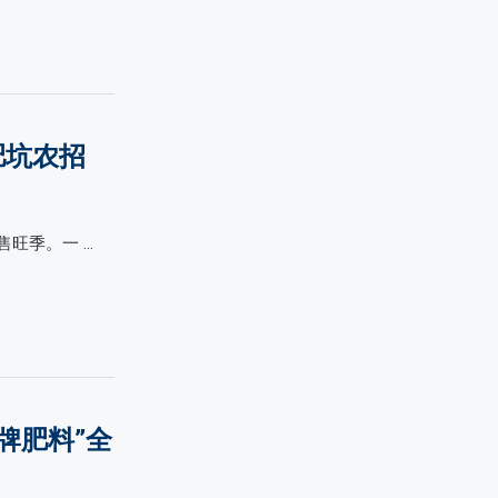
肥坑农招
旺季。一 …
牌肥料”全