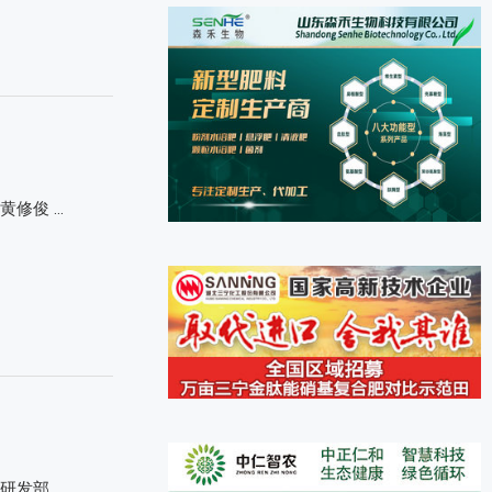
黄修俊 …
研发部 …