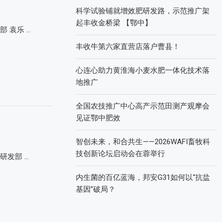
科学试验铺就增效肥研发路，示范推广架
起丰收金桥梁 【鄂中】
 袁乐 …
丰收牛第六家直营店落户曹县！
心连心助力黄淮海小麦水肥一体化技术落
地推广
全国农技推广中心高产示范田测产观摩会
见证鄂中肥效
智创未来，和合共生——2026WAFI畜牧科
技创新论坛启动会在蓉举行
研发部 …
内生菌的百亿蓝海，邦安G31如何以“抗盐
基因”破局？