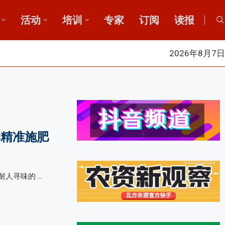
活动
培训
专家
订阅
读报
2026年8月7日
学精准施肥
人寻味的 …