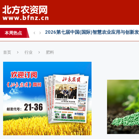
2026 SFA功能性特肥创新发展大会成功举办
2026中国新疆种子交易会：种业科创新征程
本周热点
直面“同肥不同效”：科学精准施肥守护沃土良
首页
行业
肥料