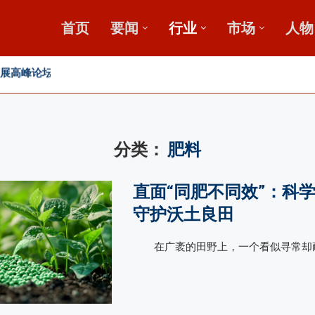
首页
要闻
行业
市场
人物
，盛会重磅启幕
田
分类：
肥料
直面“同肥不同效”：科
守护沃土良田
在广袤的田野上，一个看似寻常却耐