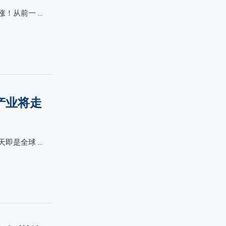
！从前一 …
产业将走
即是全球 …