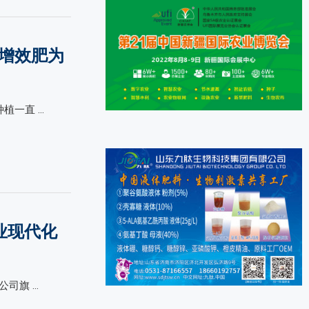
中增效肥为
！
植一直 …
业现代化
公司旗 …