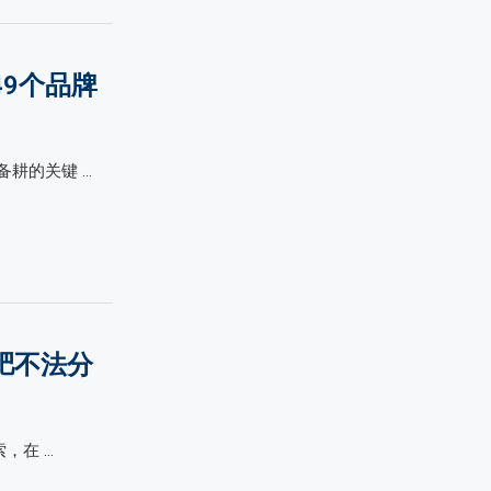
49个品牌
耕的关键 …
肥不法分
，在 …