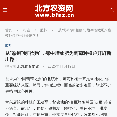
首页
行业
肥料
从“愁销”到“抢购”，鄂中增效肥为葡
萄种植户开辟新出路！
肥料
从“愁销”到“抢购”，鄂中增效肥为葡萄种植户开辟新
出路！
撰写者
北方农资传媒
2025年11月19日
被誉为“中国葡萄之乡”的北镇市，葡萄种植一直是当地农户的
重要经济来源。然而，种植过程中面临的诸多难题，却让不少
种植户忧心忡忡。
常兴店镇的种植户王建军，曾被他的5亩巨峰葡萄园“折磨”得苦
不堪言。前几年，葡萄问题频发，颗粒小、着色不均、甜度
低，客商压价，滞销严重。他试过各种肥料，效果都不理想。