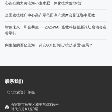
心连心助力黄淮海小麦水肥一体化技术落地推广
全国农技推广中心高产示范田测产观摩会见证鄂中肥效
智创未来，和合共生——2026WAFI畜牧科技创新论坛启动会在
蓉举行
内生菌的百亿蓝海，邦安G31如何以“抗盐基因”破局？
联系我们
《北方农资》传媒
石家庄市长安区和平东路336号
时代方舟A1座9层