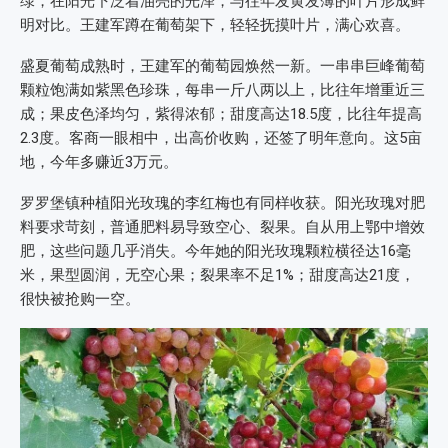
绿，在阳光下泛着油亮的光泽，与往年发黄发薄的叶片形成鲜
明对比。王建军蹲在葡萄架下，轻轻抚摸叶片，满心欢喜。
盛夏葡萄成熟时，王建军的葡萄园焕然一新。一串串巨峰葡萄
颗粒饱满如紫黑色珍珠，每串一斤八两以上，比往年增重近三
成；果皮色泽均匀，紫得浓郁；甜度高达18.5度，比往年提高
2.3度。客商一眼相中，出高价收购，还签了明年意向。这5亩
地，今年多赚近3万元。
罗罗堡镇种植阳光玫瑰的李红梅也有同样收获。阳光玫瑰对肥
料要求苛刻，普通肥料易导致空心、裂果。自从用上鄂中增效
肥，这些问题几乎消失。今年她的阳光玫瑰颗粒横径达16毫
米，果型圆润，无空心果；裂果率不足1%；甜度高达21度，
很快被抢购一空。