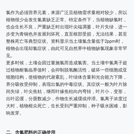
氯作为必须营养元素，来源广泛且植物需求量相对较少，所以
植物很少会发生氯素缺乏正常。特定条件下，当植物缺氯时，
也会生长不良，严重缺乏时出现叶尖端凋萎，叶片失绿，进一
步变为青铜色并发展到坏死，直至根部受损，无法结果，甚至
整株死亡等典型症状。资料显示当土壤氯含量低于2ppm时，
植物会出现却氯症状，由此可见自然界中植物缺氯现象非常罕
见。
更多时候，土壤会因过量施氯而造成氯害。当土壤中氯离子超
过植物耐氯临界值时，会抑制脱氢酶活性，破坏一些细胞或亚
细胞结构，使植物的代谢紊乱，叶绿体含量和光合能力下降，
养分吸收受抑制，表现出氯的中毒症状。其症状一般为叶片脉
间失绿，叶尖焦枯，继而叶缘焦枯向内弯转，叶片小，变形，
出叶迟缓，分蘖数减少，作物生长减缓或停滞。氯离子浓度过
大时，植物根尖死亡，生长受到严重抑制，种子吸水困难，影
响发芽。
二、含氯肥料的正确使用