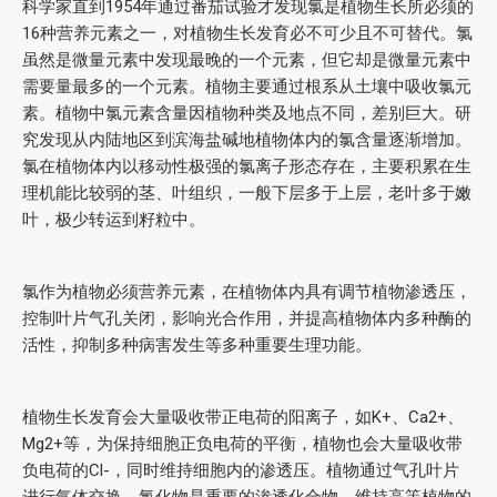
科学家直到1954年通过番茄试验才发现氯是植物生长所必须的
16种营养元素之一，对植物生长发育必不可少且不可替代。氯
虽然是微量元素中发现最晚的一个元素，但它却是微量元素中
需要量最多的一个元素。植物主要通过根系从土壤中吸收氯元
素。植物中氯元素含量因植物种类及地点不同，差别巨大。研
究发现从内陆地区到滨海盐碱地植物体内的氯含量逐渐增加。
氯在植物体内以移动性极强的氯离子形态存在，主要积累在生
理机能比较弱的茎、叶组织，一般下层多于上层，老叶多于嫩
叶，极少转运到籽粒中。
氯作为植物必须营养元素，在植物体内具有调节植物渗透压，
控制叶片气孔关闭，影响光合作用，并提高植物体内多种酶的
活性，抑制多种病害发生等多种重要生理功能。
植物生长发育会大量吸收带正电荷的阳离子，如K+、Ca2+、
Mg2+等，为保持细胞正负电荷的平衡，植物也会大量吸收带
负电荷的Cl-，同时维持细胞内的渗透压。植物通过气孔叶片