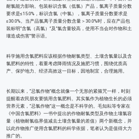
耐氯能力影响。包装标识含氯（低氯）产品，氯离子质量分数
要求是≤15.0%，标识含氯（中氯），氯离子质量分数要求是
≤30.0%。当产品氯离子质量分数含量＞30.0%时，应在产品包
装标明“含氯（高氯）”及“氯含量较高，使用不当会对作物和土
壤造成伤害”警示语。
科学施用含氯肥料应该根据作物耐氯类型、土壤含氯量以及含
氯肥料的特性，着重考虑降雨情况及施肥习惯，围绕优质高
产、保护地力、经济高效这一目标，因地制宜，合理施用。
长期以来，“忌氯作物”概念就像一个无形的紧箍咒一样，时刻
提醒着农民朋友要慎用含氯肥料。其实氯作为植物生长的必须
营养元素，“忌氯作物”这一概念是不科学的。毛知耘等专家在
《中国含氯肥料》一书中提出的作物耐氯类型及作物土壤氯容
量（植物耐氯临界值减去土壤含氯量的差值）两个新概念，并
以此作物推广使用含氯肥料的科学依据，笔者认为是值得大力
推广的。