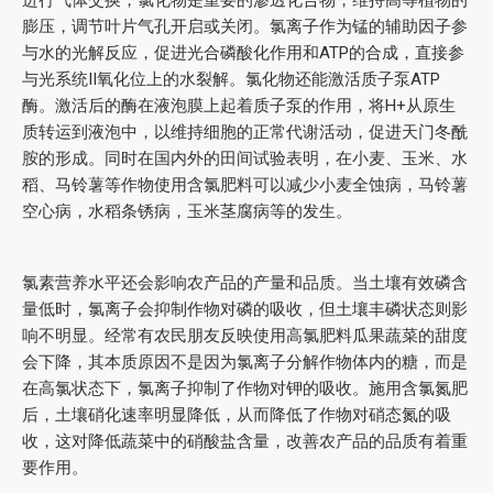
进行气体交换，氯化物是重要的渗透化合物，维持高等植物的
膨压，调节叶片气孔开启或关闭。氯离子作为锰的辅助因子参
与水的光解反应，促进光合磷酸化作用和ATP的合成，直接参
与光系统II氧化位上的水裂解。氯化物还能激活质子泵ATP
酶。激活后的酶在液泡膜上起着质子泵的作用，将H+从原生
质转运到液泡中，以维持细胞的正常代谢活动，促进天门冬酰
胺的形成。同时在国内外的田间试验表明，在小麦、玉米、水
稻、马铃薯等作物使用含氯肥料可以减少小麦全蚀病，马铃薯
空心病，水稻条锈病，玉米茎腐病等的发生。
氯素营养水平还会影响农产品的产量和品质。当土壤有效磷含
量低时，氯离子会抑制作物对磷的吸收，但土壤丰磷状态则影
响不明显。经常有农民朋友反映使用高氯肥料瓜果蔬菜的甜度
会下降，其本质原因不是因为氯离子分解作物体内的糖，而是
在高氯状态下，氯离子抑制了作物对钾的吸收。施用含氯氮肥
后，土壤硝化速率明显降低，从而降低了作物对硝态氮的吸
收，这对降低蔬菜中的硝酸盐含量，改善农产品的品质有着重
要作用。