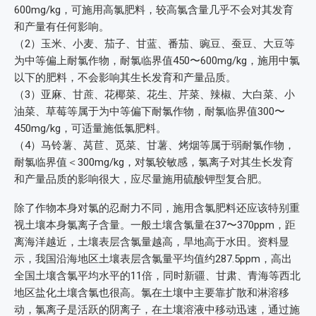
600mg/kg，可施用高氯肥料，较高氯含量几乎不会对其发育
和产量有任何影响。
（2）玉米、小麦、茄子、甘蓝、番茄、豌豆、蚕豆、大豆等
为中等偏上耐氯作物，耐氯临界值450〜600mg/kg，施用中氯
以下的肥料，不会影响其生长发育和产量品质。
（3）亚麻、甘蔗、花椰菜、花生、芹菜、辣椒、大白菜、小
油菜、草莓等属于为中等偏下耐氯作物，耐氯临界值300〜
450mg/kg，可适量施低氯肥料。
（4）马铃薯、莴苣、觅菜、甘薯、烤烟等属于弱耐氯作物，
耐氯临界值＜300mg/kg，对氯较敏感，氯离子对其生长发育
和产量品质的影响很大，应尽量施用硫酸钾型复合肥。
除了作物本身对氯的忍耐力不同，施用含氯肥料还应该特别重
视土壤本身氯离子含量。一般土壤含氯量在37〜370ppm，距
离海洋越近，土壤表层含氯量越高，旱地高于水田。资料显
示，我国沿海地区土壤表层含氯量平均值约287.5ppm，高出
全国土壤含氯平均水平的11倍，同时新疆、甘肃、青海等西北
地区盐化土壤含氯也很高。氯在土壤中主要靠扩散和淋溶移
动，氯离子是活跃的阴离子，在土壤溶液中移动迅速，通过施