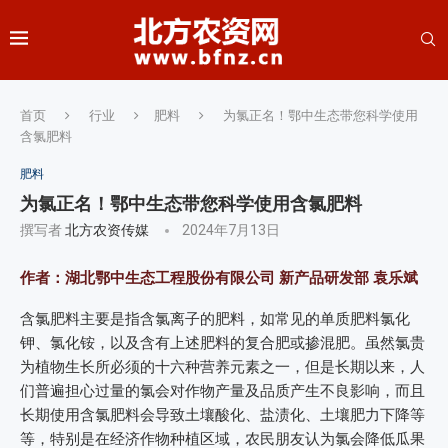
首页
行业
肥料
为氯正名！鄂中生态带您科学使用
含氯肥料
肥料
为氯正名！鄂中生态带您科学使用含氯肥料
撰写者
北方农资传媒
2024年7月13日
作者：湖北鄂中生态工程股份有限公司 新产品研发部 袁乐斌
含氯肥料主要是指含氯离子的肥料，如常见的单质肥料氯化
钾、氯化铵，以及含有上述肥料的复合肥或掺混肥。虽然氯贵
为植物生长所必须的十六种营养元素之一，但是长期以来，人
们普遍担心过量的氯会对作物产量及品质产生不良影响，而且
长期使用含氯肥料会导致土壤酸化、盐渍化、土壤肥力下降等
等，特别是在经济作物种植区域，农民朋友认为氯会降低瓜果