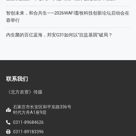
智创未来，和合共生——2026WAFI畜牧科技创新论坛启动会在
蓉举行
内生菌的百亿蓝海，邦安G31如何以“抗盐基因”破局？
联系我们
《北方农资》传媒
石家庄市长安区和平东路336号
时代方舟A1座9层
0311-89684626
0311-89183396