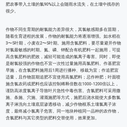
肥农事带入土壤的氯90%以上会随雨水流失，在土壤中残存的
很少。
作物不同生育期的耐氯能力差异很大，其氯敏感期多在苗期，
随着生育进程的发展，作物的耐氯能力将逐渐增强。如水稻在
3〜5叶期，小麦在2〜5叶期。施用含氯肥料，要尽量避开作物
对氯最敏感的时期。氮、磷、钾配合有机肥料一起施用，可提
高含氯肥料的肥效，减轻可能造成的氯离子毒害。同时，即使
是耐氯较强的作物也不宜一次性过量施用高氯肥料。作基肥宜
早施，在含氯肥料施用后1周进行播种、移栽为宜；作追肥宜
适量，且作物苗期追肥不宜使用高氯肥料；忌作种肥；叶面喷
施含氯农药或肥料也应该控制稀释倍数在1000-1200倍以上，
谨防高浓度氯离子导致叶片急性中毒伤害。含氯肥料可采用撒
施、条施、穴施、灌溉施肥等方式，施肥后浇水能使大多数氯
离子淋洗向土壤底层渗透移动，减少作物根系土壤氯离子浓
度，最终减小氯离子危害。同一地块种植同一品种的农作物，
含氯肥料与其它类型的肥料交替使用，效果更加。