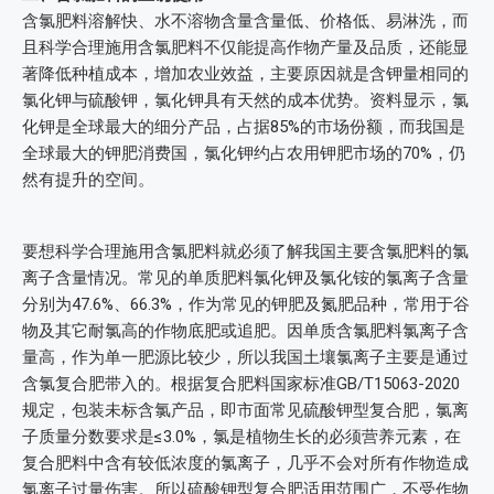
含氯肥料溶解快、水不溶物含量含量低、价格低、易淋洗，而
且科学合理施用含氯肥料不仅能提高作物产量及品质，还能显
著降低种植成本，增加农业效益，主要原因就是含钾量相同的
氯化钾与硫酸钾，氯化钾具有天然的成本优势。资料显示，氯
化钾是全球最大的细分产品，占据85%的市场份额，而我国是
全球最大的钾肥消费国，氯化钾约占农用钾肥市场的70%，仍
然有提升的空间。
要想科学合理施用含氯肥料就必须了解我国主要含氯肥料的氯
离子含量情况。常见的单质肥料氯化钾及氯化铵的氯离子含量
分别为47.6%、66.3%，作为常见的钾肥及氮肥品种，常用于谷
物及其它耐氯高的作物底肥或追肥。因单质含氯肥料氯离子含
量高，作为单一肥源比较少，所以我国土壤氯离子主要是通过
含氯复合肥带入的。根据复合肥料国家标准GB/T15063-2020
规定，包装未标含氯产品，即市面常见硫酸钾型复合肥，氯离
子质量分数要求是≤3.0%，氯是植物生长的必须营养元素，在
复合肥料中含有较低浓度的氯离子，几乎不会对所有作物造成
氯离子过量伤害。所以硫酸钾型复合肥适用范围广，不受作物