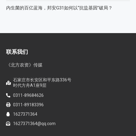
心连心助力黄淮海小麦水肥一体化技术落地推广
全国农技推广中心高产示范田测产观摩会见证鄂中肥效
智创未来，和合共生——2026WAFI畜牧科技创新论坛启动会在
蓉举行
内生菌的百亿蓝海，邦安G31如何以“抗盐基因”破局？
联系我们
《北方农资》传媒
石家庄市长安区和平东路336号
时代方舟A1座9层