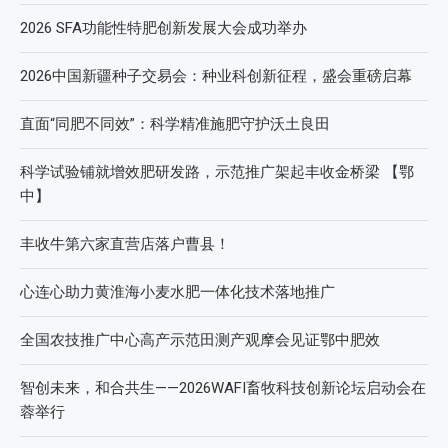
2026 SFA功能性特肥创新发展大会成功举办
2026中国新疆种子交易会：种业科创新征程，盛会重磅启幕
直面“同肥不同效”：科学精准施肥守护沃土良田
科学试验铺就增效肥研发路，示范推广架起丰收金桥梁 【鄂
中】
丰收牛第六家直营店落户曹县！
心连心助力黄淮海小麦水肥一体化技术落地推广
全国农技推广中心高产示范田测产观摩会见证鄂中肥效
智创未来，和合共生——2026WAFI畜牧科技创新论坛启动会在
蓉举行