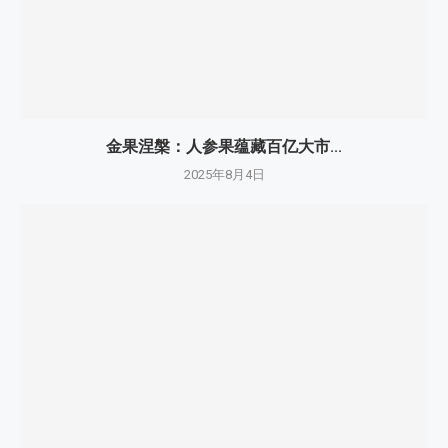
金果涅槃：人参果蕴藏百亿大市...
2025年8月4日