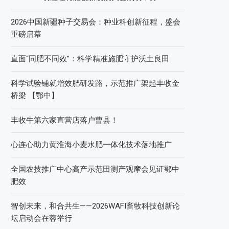
2026中国新疆种子交易会：种业科创新征程，盛会
重磅启幕
直面“同肥不同效”：科学精准施肥守护沃土良田
科学试验铺就增效肥研发路，示范推广架起丰收金
桥梁 【鄂中】
丰收牛第六家直营店落户曹县！
心连心助力黄淮海小麦水肥一体化技术落地推广
全国农技推广中心高产示范田测产观摩会见证鄂中
肥效
智创未来，和合共生——2026WAFI畜牧科技创新论
坛启动会在蓉举行