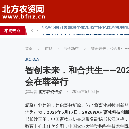
2026第七届中国(国际)智慧农业应用与创新
2026 SFA功能性特肥创新发展大会成功举办
2026中国新疆种子交易会：种业科创新征程
本周热点
直面“同肥不同效”：科学精准施肥守护沃土良
首页
市场
展会动态
智创未来，和合共生——
展会动态
智创未来，和合共生——20
会在蓉举行
撰写者
北方农资传媒
2026年5月21日
凝聚行业共识，共启畜牧新篇。为了将畜牧科技创新的
地为行动，
2026年5月17日，2026WAFI畜牧科
书长沙玉圣，中国畜牧业协会原常务副秘书长汪秀艳，
教育中心主任付文阁，中国农业大学动物科学技术学院