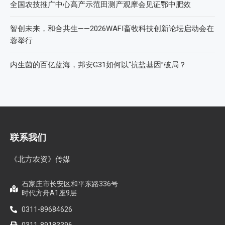
全国农技推广中心高产示范田测产观摩会见证鄂中肥效
智创未来，和合共生——2026WAFI畜牧科技创新论坛启动会在
蓉举行
内生菌的百亿蓝海，邦安G31如何以“抗盐基因”破局？
联系我们
《北方农资》传媒
石家庄市长安区和平东路336号
时代方舟A1座9层
0311-89684626
0311-89183396