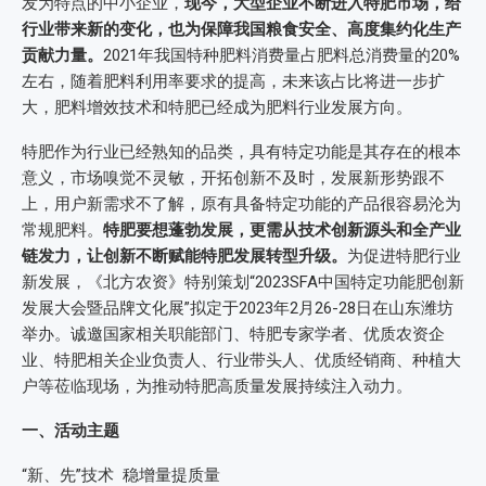
发为特点的中小企业，
现今，大型企业不断进入特肥市场，给
行业带来新的变化，也为保障我国粮食安全、高度集约化生产
贡献力量。
2021年我国特种肥料消费量占肥料总消费量的20%
左右，随着肥料利用率要求的提高，未来该占比将进一步扩
大，肥料增效技术和特肥已经成为肥料行业发展方向。
特肥作为行业已经熟知的品类，具有特定功能是其存在的根本
意义，市场嗅觉不灵敏，开拓创新不及时，发展新形势跟不
上，用户新需求不了解，原有具备特定功能的产品很容易沦为
常规肥料。
特肥要想蓬勃发展，更需从技术创新源头和全产业
链发力，让创新不断赋能特肥发展转型升级。
为促进特肥行业
新发展，《北方农资》特别策划“2023SFA中国特定功能肥创新
发展大会暨品牌文化展”拟定于2023年2月26-28日在山东潍坊
举办。诚邀国家相关职能部门、特肥专家学者、优质农资企
业、特肥相关企业负责人、行业带头人、优质经销商、种植大
户等莅临现场，为推动特肥高质量发展持续注入动力。
一、活动主题
“新、先”技术 稳增量提质量