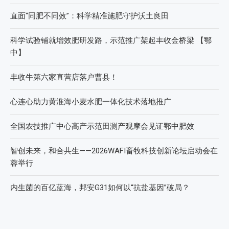
直面“同肥不同效”：科学精准施肥守护沃土良田
科学试验铺就增效肥研发路，示范推广架起丰收金桥梁 【鄂
中】
丰收牛第六家直营店落户曹县！
心连心助力黄淮海小麦水肥一体化技术落地推广
全国农技推广中心高产示范田测产观摩会见证鄂中肥效
智创未来，和合共生——2026WAFI畜牧科技创新论坛启动会在
蓉举行
内生菌的百亿蓝海，邦安G31如何以“抗盐基因”破局？