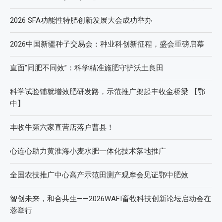
2026 SFA功能性特肥创新发展大会成功举办
2026中国新疆种子交易会：种业科创新征程，盛会重磅启幕
直面“同肥不同效”：科学精准施肥守护沃土良田
科学试验铺就增效肥研发路，示范推广架起丰收金桥梁 【鄂
中】
丰收牛第六家直营店落户曹县！
心连心助力黄淮海小麦水肥一体化技术落地推广
全国农技推广中心高产示范田测产观摩会见证鄂中肥效
智创未来，和合共生——2026WAFI畜牧科技创新论坛启动会在
蓉举行