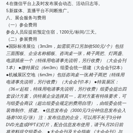
4.在微信平台上及时发布展会动态、活动日志等。
5.新媒体、直播平台不间断推广。
八、展会服务与费用
（一）参会费用
参会人员应提前预定住宿，1200元/标间/三天。
（二）参展费用
●国际标准展位（3m
3m，如需双开口另加收500元/个）包括
三面围板、企业名称楣板、咨询桌一张，椅子两把、灯两盏、
电源插座一个（特殊用电请事先说明，另行收费）（大会会刊
1本） ●微特展位（6m
3m）组委会统一搭建（大会会刊2本）
●机械展区空地（6m
3m）包括咨询桌一张,椅子两把（特殊用
电请事先说明，另行收费）（大会会刊1本） ●特装展区：
（36㎡起租，特殊用电请事先说明，另行收费）组委会提出四
套设计方案，供特展企业选择其一，若对方案有特殊要求，可
与组委会商议（超出组委会规定的费用自理），由组委会统一
装饰制作、搭建。 ●信息发布会（3000元/3分钟信息发布会入
场劵100元/张） 注：发布信息的企业，可以用不长于3分钟
DVD光盘或PPT幻灯片，配合信息发布使用，请于6月20日前
将资料提交组委会。 ●大会会刊及大会指南 《大会会刊》与