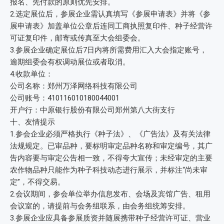
报名、先付款的原则优先安排。
2.选定展位后，参展企业需认真填写《参展申请表》并将《参
展申请表》加盖单位公章后连同工商执照复印件、种子经营许
可证复印件，邮寄或传真至大会组委会。
3.参展企业确定展位后7日内将所需费用汇入大会指定账号，
逾期组委会有权调动展位或者取消。
4.收款单位：
公司名称：郑州万泽网络科技有限公司
公司账号：410116010180044001
开户行：中原银行股份有限公司郑州第八大街支行
十、友情提示
1.参会企业必须严格执行《种子法》、《广告法》及有关法律
法规规定。已审品种，要标明审定品种名称和审定编号，其广
告内容要与审定公告相一致，不得夸大宣传；未经审定的主要
农作物品种只能作为种子科技动态进行展示，并标注“尚未审
定”，不得交易。
2.会议期间，参会单位举办信息发布、会场及宾馆广告、租用
会议室的，请提前与会务组联系，由会务组统筹安排。
3.参展企业应具备参展质资并随展携带种子经营许可证、营业