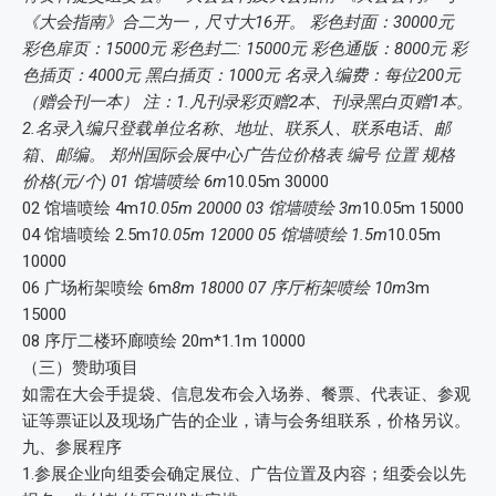
《大会指南》合二为一，尺寸大16开。 彩色封面：30000元
彩色扉页：15000元 彩色封二: 15000元 彩色通版：8000元 彩
色插页：4000元 黑白插页：1000元 名录入编费：每位200元
（赠会刊一本） 注：1.凡刊录彩页赠2本、刊录黑白页赠1本。
2.名录入编只登载单位名称、地址、联系人、联系电话、邮
箱、邮编。 郑州国际会展中心广告位价格表 编号 位置 规格
价格(元/个) 01 馆墙喷绘 6m
10.05m 30000
02 馆墙喷绘 4m
10.05m 20000 03 馆墙喷绘 3m
10.05m 15000
04 馆墙喷绘 2.5m
10.05m 12000 05 馆墙喷绘 1.5m
10.05m
10000
06 广场桁架喷绘 6m
8m 18000 07 序厅桁架喷绘 10m
3m
15000
08 序厅二楼环廊喷绘 20m*1.1m 10000
（三）赞助项目
如需在大会手提袋、信息发布会入场券、餐票、代表证、参观
证等票证以及现场广告的企业，请与会务组联系，价格另议。
九、参展程序
1.参展企业向组委会确定展位、广告位置及内容；组委会以先