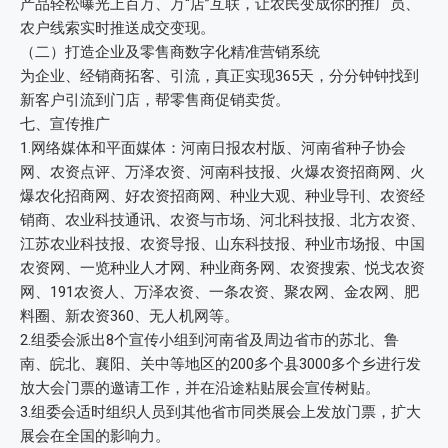
产品轻松曝光上百万、万“店”互联，让农民变成你的推广员、
农户线索实时推送成交变现。
（二）打造企业及零售商数字化精准营销系统
为企业、经销商拓客、引流，真正实现365天，分分钟钟找到
新客户引流到门店，帮零售商促销卖货。
七、宣传推广
1.网络媒体和平面媒体：河南日报农村版、河南省种子协会
网、农资点评、万泽农资、河南科技报、火爆农资招商网、火
爆农化招商网、好农资招商网、种业大观、种业导刊、农资经
销商、农业科技通讯、农资与市场、河北科技报、北方农资、
江苏农业科技报、农资导报、山东科技报、种业市场报、中国
农资网、一览种业人才网、种业商务网、农资搜索、悦戈农资
网、191农资人、万泽农资、一条农资、聚农网、金农网、肥
料圈、新农资360、无人机网等。
2.组委会派出8个宣传小组到河南省及周边省市的苏北、鲁
南、皖北、襄阳、关中等地区的200多个县3000多个乡进行发
放大会门票的邀请工作，并在沿途粘贴展会宣传树贴。
3.组委会适时组织人员到其他省市同类展会上发放门票，扩大
展会在全国的影响力。