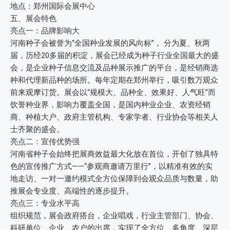
地点：郑州国际会展中心
五、展会特色
亮点一：品牌影响大
河南种子会被誉为“全国种业发展的风向标”， 分为夏、秋两
届，历经20多届的积淀，展会已经成为种子行业全国最大的盛
会，是企业种子信息交流及品种展示推广的平台，是经销商选
种和代理新品种的场所。每年定期在郑州举行，吸引数万观众
前来观摩订货。展会以“规模大、品种全、效果好、人气旺”而
饮誉种业界，影响力覆盖全国，是国内种业企业、农资经销
商、种植大户、政府主管机构、专家学者、行业协会等相关人
士齐聚的盛会。
亮点二：宣传优势强
河南省种子会始终把展商效益最大化放在首位，开创了独具特
色的宣传推广方式——“参观商邀请万里行”，以精准有效的实
地走访、一对一邀约模式全方位保障到会观众品质与数量，助
推展会专业度、高端性的逐步提升。
亮点三：专业水平高
组织规范，展会政府搭台，企业唱戏，行业主管部门、协会、
科研单位、企业、农户的出席，实现了全方位、多角度、深层