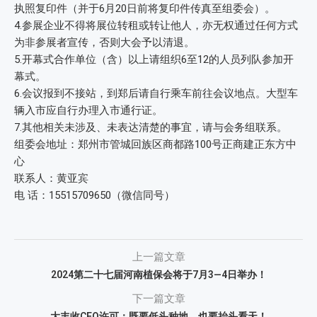
执照复印件（并于6月20日前将复印件传真至组委会）。
4.参展企业不得将展位转租或转让他人，亦无权通过任何方式
为非参展者宣传，否则大会予以清退。
5.开幕式合作单位（含）以上请组织6至12的人员列队参加开
幕式。
6.会议报到不接站，到郑后请自行乘车前往会议地点。大型车
辆入市应自行办理入市通行证。
7.其他相关未涉及、未表达清楚的事宜，请与会务组联系。
组委会地址：郑州市管城回族区商都路100号正商建正东方中
心
联系人：黄亚宾
电 话：15515709650（微信同号）
上一篇文章
2024第二十七届河南植保会将于7月3—4日举办！
下一篇文章
大丰收CEO许可：既要低头种地，也要抬头看天！