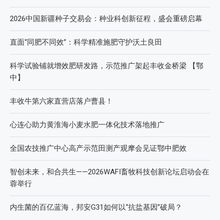
2026中国新疆种子交易会：种业科创新征程，盛会重磅启幕
直面“同肥不同效”：科学精准施肥守护沃土良田
科学试验铺就增效肥研发路，示范推广架起丰收金桥梁 【鄂
中】
丰收牛第六家直营店落户曹县！
心连心助力黄淮海小麦水肥一体化技术落地推广
全国农技推广中心高产示范田测产观摩会见证鄂中肥效
智创未来，和合共生——2026WAFI畜牧科技创新论坛启动会在
蓉举行
内生菌的百亿蓝海，邦安G31如何以“抗盐基因”破局？