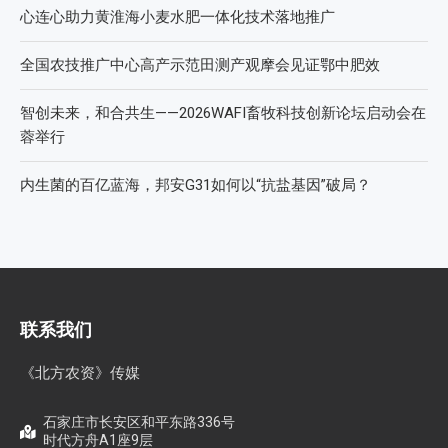
心连心助力黄淮海小麦水肥一体化技术落地推广
全国农技推广中心高产示范田测产观摩会见证鄂中肥效
智创未来，和合共生——2026WAFI畜牧科技创新论坛启动会在
蓉举行
内生菌的百亿蓝海，邦安G31如何以“抗盐基因”破局？
联系我们
《北方农资》传媒
石家庄市长安区和平东路336号
时代方舟A1座9层