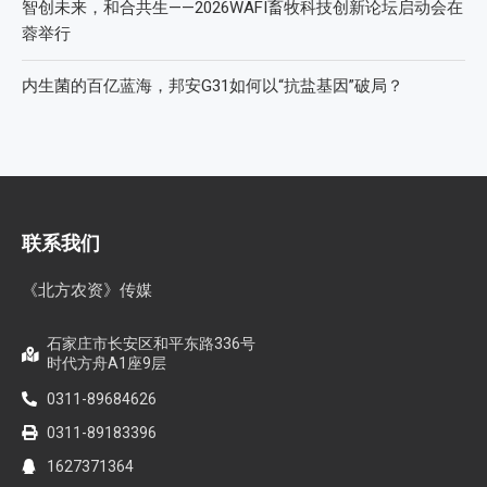
智创未来，和合共生——2026WAFI畜牧科技创新论坛启动会在
蓉举行
内生菌的百亿蓝海，邦安G31如何以“抗盐基因”破局？
联系我们
《北方农资》传媒
石家庄市长安区和平东路336号
时代方舟A1座9层
0311-89684626
0311-89183396
1627371364