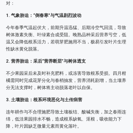
对：
1. 气象胁迫：“倒春寒”与气温剧烈波动
今年春季气温起伏大，前期升温迅猛、后期冷空气回流，导致
树体激素失衡、叶绿素合成受阻。晚熟品种采后营养亏空，低
温又会降低根系活力，若萌芽肥施用不当，极易引发叶片生理
性缺水黄化脱落。
2. 营养胁迫：采后“营养断层”与树体透支
不少果园采后未及时补充肥料，或冻害导致根系受损。四月柑
橘需同时完成花芽分化与春梢抽发，营养消耗剧增，当土壤养
分无法支撑时，树体将主动脱落老叶以自保。
3. 土壤胁迫：根系环境恶化与土传病害
连年耕作与不合理施肥导致土壤板结、酸碱失衡，加之春雨连
绵，低洼果园排水不畅，造成根系缺氧、沤根，吸收能力下
降，叶片因缺乏微量元素而黄化落叶。