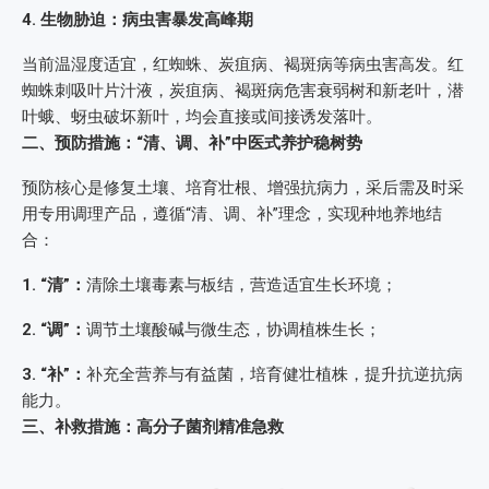
4. 生物胁迫：病虫害暴发高峰期
当前温湿度适宜，红蜘蛛、炭疽病、褐斑病等病虫害高发。红
蜘蛛刺吸叶片汁液，炭疽病、褐斑病危害衰弱树和新老叶，潜
叶蛾、蚜虫破坏新叶，均会直接或间接诱发落叶。
二、预防措施：“清、调、补”中医式养护稳树势
预防核心是修复土壤、培育壮根、增强抗病力，采后需及时采
用专用调理产品，遵循“清、调、补”理念，实现种地养地结
合：
1. “清”：
清除土壤毒素与板结，营造适宜生长环境；
2. “调”：
调节土壤酸碱与微生态，协调植株生长；
3. “补”：
补充全营养与有益菌，培育健壮植株，提升抗逆抗病
能力。
三、补救措施：高分子菌剂精准急救