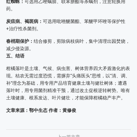
红蜘蛛：
可选用乙唑螨腈、联苯肼酯等杀螨剂，注意轮换用
药。
炭疽病、褐斑病：
可选用吡唑醚菌酯、苯醚甲环唑等保护性
+治疗性杀菌剂。
春梢期保护：
结合修剪，剪除病枝病叶，集中清理出园焚烧，
减少侵染源。
五、结语
柑橘落叶是土壤、气候、病虫害、树体营养四大矛盾激化的表
现。桔农无需过度恐慌，需摒弃“头痛医头”思维，以“清、调、
补”理念为基础，用专用产品培育健康土壤与健壮树体；遭遇
落叶时，用专用菌剂精准干预，通过改土促根逆转树势。唯有
土壤健康、根系发达、叶片健壮，才能保障柑橘稳产丰产。
文章来源：鄂中生态 作者：黄修俊