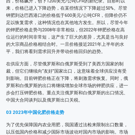
西，价格飙升，创下1200美元/公吨CFR的新纪录。自那时以
来，价格已进入下降趋势，在某些情况下下降超过50%。尽管
钾肥到达巴西港口的价格低于600美元/公吨CFR，但降价仍不
足以恢复需求，这种情况也在其他地方发生。所以，尽管今年
的钾肥价格走势与2008年非常相似，但2022年钾肥价格在高
位运行的时间非常短，这产生了巨大的差异，尤其是当与良好
的大宗商品价格相结合时。一旦价格接近2021年上半年的水
平，我们将看到需求回升并带动价格回归的趋势。
在供应方面，尽管俄罗斯和白俄罗斯受到了美西方国家的制
裁，但它们继续向“友好”国家出口，这意味着全球供应没有受
到影响。目前钾肥价格正在下降，将刺激需求恢复。同时，俄
罗斯和白俄罗斯的出口将继续增加全球市场的钾肥供应，进一
步会打压钾肥价格。重点关注俄罗斯和白俄罗斯的出口情况、
中国大合同谈判以及俄罗斯出口关税。
03
2023年中国化肥价格走势
为了优先保障国内农业用肥，我国通过法检来限制出口数量，
以压低国内价格和减少国际市场波动对国内市场的影响。市场