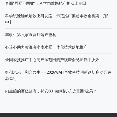
直面“同肥不同效”：科学精准施肥守护沃土良田
科学试验铺就增效肥研发路，示范推广架起丰收金桥梁 【鄂
中】
丰收牛第六家直营店落户曹县！
心连心助力黄淮海小麦水肥一体化技术落地推广
全国农技推广中心高产示范田测产观摩会见证鄂中肥效
智创未来，和合共生——2026WAFI畜牧科技创新论坛启动会在
蓉举行
内生菌的百亿蓝海，邦安G31如何以“抗盐基因”破局？