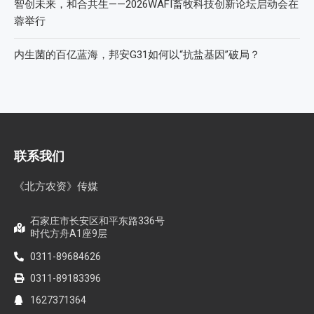
智创未来，和合共生——2026WAFI畜牧科技创新论坛启动会在
蓉举行
内生菌的百亿蓝海，邦安G31如何以“抗盐基因”破局？
联系我们
《北方农资》传媒
石家庄市长安区和平东路336号
时代方舟A1座9层
0311-89684626
0311-89183396
1627371364