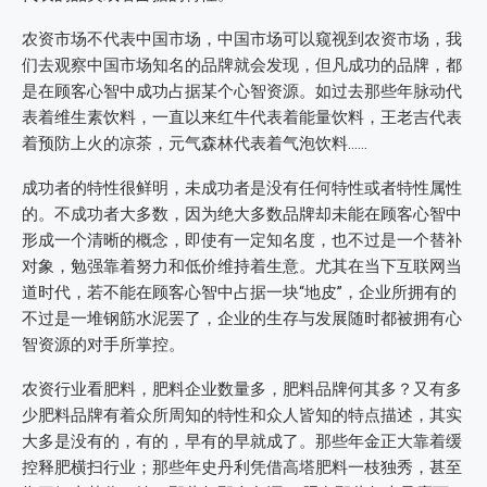
农资市场不代表中国市场，中国市场可以窥视到农资市场，我
们去观察中国市场知名的品牌就会发现，但凡成功的品牌，都
是在顾客心智中成功占据某个心智资源。如过去那些年脉动代
表着维生素饮料，一直以来红牛代表着能量饮料，王老吉代表
着预防上火的凉茶，元气森林代表着气泡饮料……
成功者的特性很鲜明，未成功者是没有任何特性或者特性属性
的。不成功者大多数，因为绝大多数品牌却未能在顾客心智中
形成一个清晰的概念，即使有一定知名度，也不过是一个替补
对象，勉强靠着努力和低价维持着生意。尤其在当下互联网当
道时代，若不能在顾客心智中占据一块“地皮”，企业所拥有的
不过是一堆钢筋水泥罢了，企业的生存与发展随时都被拥有心
智资源的对手所掌控。
农资行业看肥料，肥料企业数量多，肥料品牌何其多？又有多
少肥料品牌有着众所周知的特性和众人皆知的特点描述，其实
大多是没有的，有的，早有的早就成了。那些年金正大靠着缓
控释肥横扫行业；那些年史丹利凭借高塔肥料一枝独秀，甚至