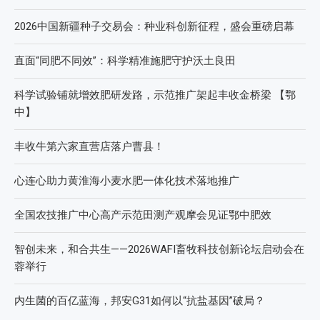
2026中国新疆种子交易会：种业科创新征程，盛会重磅启幕
直面“同肥不同效”：科学精准施肥守护沃土良田
科学试验铺就增效肥研发路，示范推广架起丰收金桥梁 【鄂
中】
丰收牛第六家直营店落户曹县！
心连心助力黄淮海小麦水肥一体化技术落地推广
全国农技推广中心高产示范田测产观摩会见证鄂中肥效
智创未来，和合共生——2026WAFI畜牧科技创新论坛启动会在
蓉举行
内生菌的百亿蓝海，邦安G31如何以“抗盐基因”破局？