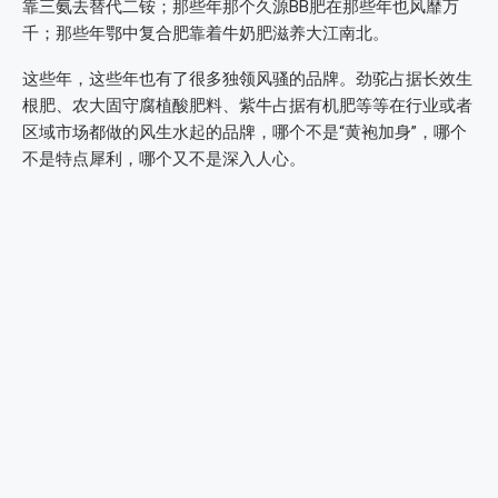
靠三氨去替代二铵；那些年那个久源BB肥在那些年也风靡万
千；那些年鄂中复合肥靠着牛奶肥滋养大江南北。
这些年，这些年也有了很多独领风骚的品牌。劲驼占据长效生
根肥、农大固守腐植酸肥料、紫牛占据有机肥等等在行业或者
区域市场都做的风生水起的品牌，哪个不是“黄袍加身”，哪个
不是特点犀利，哪个又不是深入人心。