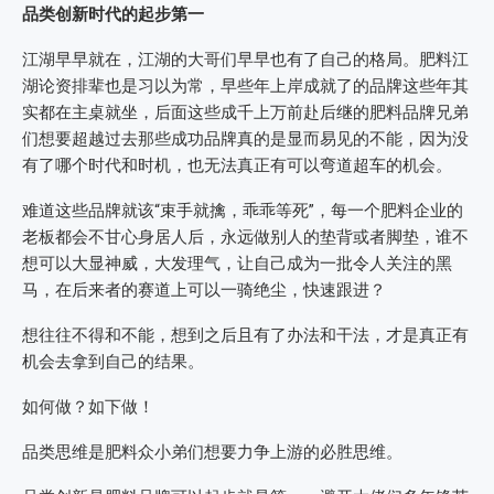
品类创新时代的起步第一
江湖早早就在，江湖的大哥们早早也有了自己的格局。肥料江
湖论资排辈也是习以为常，早些年上岸成就了的品牌这些年其
实都在主桌就坐，后面这些成千上万前赴后继的肥料品牌兄弟
们想要超越过去那些成功品牌真的是显而易见的不能，因为没
有了哪个时代和时机，也无法真正有可以弯道超车的机会。
难道这些品牌就该“束手就擒，乖乖等死”，每一个肥料企业的
老板都会不甘心身居人后，永远做别人的垫背或者脚垫，谁不
想可以大显神威，大发理气，让自己成为一批令人关注的黑
马，在后来者的赛道上可以一骑绝尘，快速跟进？
想往往不得和不能，想到之后且有了办法和干法，才是真正有
机会去拿到自己的结果。
如何做？如下做！
品类思维是肥料众小弟们想要力争上游的必胜思维。