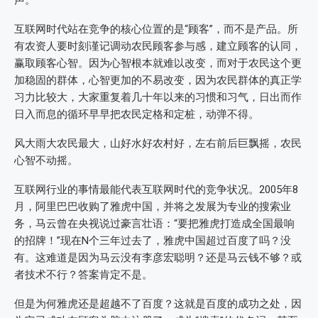
声。
互联网时代站在竞争的核心位置的是“顾客”，而不是产品。所
有农资人要时刻谨记调动农民顾客参与感，建立顾客的认同，
赢取顾客心智。因为心智根本就难以改变，而对于农民这个更
加稳固的群体，心智更加的不易改变，因为农民群体的真正学
习力比较大，大家重复着几十年以来的习惯和习气，日出而作
日入而息的循环早早把农民定格和定桩，动弹不得。
风大雨大农民最大，山好水好农村好，左右前后巨飘摇，农民
心智不动摇。
互联网行业的事情最能代表互联网时代的竞争状况。2005年8
月，阿里巴巴收购了雅虎中国，并将之发展为专业的搜索业
务，马云曾在央视说过豪言壮语：“要把雅虎打造成全国最响
的招牌！”现在N个三年过去了，雅虎中国超过百度了吗？没
有。这难道是因为马云没有李彦宏聪明？还是马云钱不够？或
者技术不行？答案肯定不是。
但是为何雅虎还是超越不了百度？这就是百度的成功之处，因