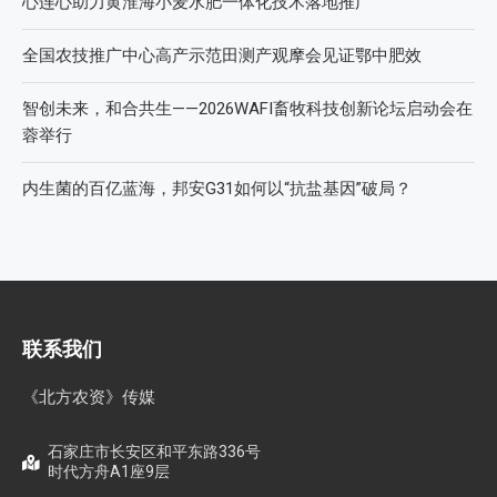
心连心助力黄淮海小麦水肥一体化技术落地推广
全国农技推广中心高产示范田测产观摩会见证鄂中肥效
智创未来，和合共生——2026WAFI畜牧科技创新论坛启动会在
蓉举行
内生菌的百亿蓝海，邦安G31如何以“抗盐基因”破局？
联系我们
《北方农资》传媒
石家庄市长安区和平东路336号
时代方舟A1座9层