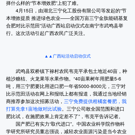
择什么样的“节本增效肥”上犯了难。
4月15日，由湖北三宁化工股份有限公司等发起的“节
本增效提质 推进绿色农业——全国万亩三宁金肽能硝基复
合肥对比示范田”活动广西站启动仪式在南宁市武鸣县举
行。这次活动引起广西农民广泛关注。
▲▲广西站活动启动仪式
武鸣县双桥镇下禄村农民韦克平承包土地近40亩，种
植沙糖桔、火龙果等水果作物。“40亩果树年用肥量5-6
吨，用三宁肥要比用进口肥一年省5000-8000元，三宁对
比示范田活动在网上和报纸上都有报道，我通过当地经销
商推荐参加这次招募活动，
三宁免费提供柑橘套餐肥，我
打算先拿1亩地做对比试验
。三宁公司敢全国范围和进口
肥比试，在施肥效果上肯定差不了”，韦克平告诉记者。
国产肥已有实力“取代进口”。中国农业科学院作物科
学研究所研究员董志强说，减轻农业面源污染是当今农业