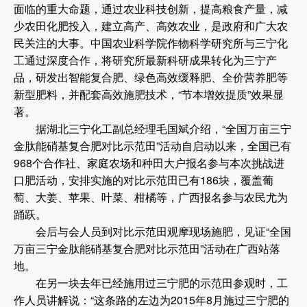
面临的重大命题，通过农业科技创新，提高粮食产量，减
少农田化肥投入，建立高产、高效农业，是政府和广大农
民关注的大事。中国农业科学院
作物科学研究所
与三宁化
工通过深度合作，将研究所最新科研成果转化为三宁产
品，研发出智能复合肥、绿色高效缓释肥、全价营养肥等
新型肥料，并配套高效施肥技术，“节本增效提质”效果显
著。
据湖北三宁化工副总经理毛国斌介绍，“全国万亩三宁
金肽能硝基复合肥对比示范田”活动自启动以来，全国已有
968个合作社、家庭农场和种田大户报名参与本次挑战进
口肥活动，安排实施的对比示范田已有186块，覆盖葡
萄、大姜、苹果、叶菜、柑橘等，广西报名参与农民尤为
踊跃。
会后与会人员到对比示范田观摩现场施肥，见证“全国
万亩三宁金肽能硝基复合肥对比示范田”活动在广西站落
地。
在另一块去年已经施用过三宁肥的示范田参观时，工
作人员讲解说：“这条路的左边为2015年8月施过三宁肥的