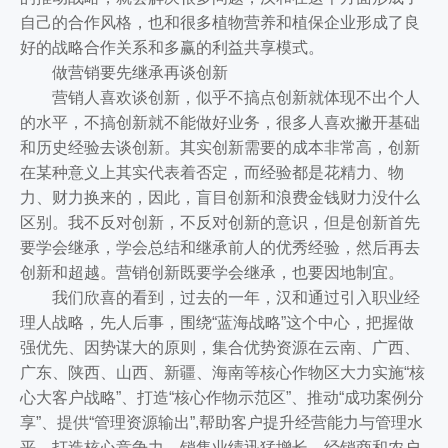
自己的合作风格，也和很多植物营养和植保企业形成了良
好的战略合作关系和多赢的利益共享模式。
做营销要先继承再谈创新
营销人喜欢谈创新，似乎不搞点创新就体现不出个人
的水平，不搞创新就不能做好业务，很多人喜欢撇开基础
和历史经验去谈创新。其实创新需要的成本非常高，创新
在某种意义上其实代表着否定，而经验都是花精力、物
力、财力换来的，因此，盲目创新和浪费金钱财力没什么
区别。我不反对创新，不反对创新的意识，但是创新首先
要学会继承，学会总结和继承前人的优秀经验，然后再去
创新和超越。营销创新既要学会继承，也要因地制宜。
我们欣喜的看到，过去的一年，汉和通过引入职业经
理人战略，先人后事，围绕“蓝海战略”这个中心，把握做
强优先、因势谋大的原则，集合优势资源在云南、广西、
广东、陕西、山西、新疆、海南等核心作物区大力实施“核
心大客户战略”、打造“核心作物示范区”、推动“成功案例分
享”、提供“管理资源输出”,帮助客户提升经营能力与管理水
平，打造核心竞争力，销售业绩迅猛增长，经销商和农户