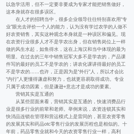
以急学活用，但不一定要非要成为专家才能把销售做好，
这本身就存在很多误区。
在人才的招聘当中，很多企业领导往往特别喜欢用“专
业”眼光去评价一个人的能力，认为没有学过农学的人做不
好农资销售，其实这种观念本身就是一种误区和偏见。现
在农资行业很多人才不是学农出身，但在销售岗位上一样
做的风生水起，如鱼得水，这在上海汉和当中体现的最为
明显。在过去的三年中销售冠军大多不是学农的，产品课
件写的最好的员工不是学农的；讲农化课讲得最好的员工
不是学农的……也许，正是因为是“外行”人，所以才会比
“内行”人更懂得谦虚和努力，也就更容易取得成功。专业
只属于成功因素，但是谦逊+意志才是成功的要素。
营销其实是互通的
从某些层面来看，营销其实是互通的，快速消费品行
业是很多行业的前辈和老师。举例来说，农资连锁其实和
快消品连锁在管理和营运模式上是雷同的，甚至农资零售
的发展其实和药品otc零售行业的发展历程也是相似的。十
年前，药品零售业就和今天的农资零售行业一样，高利