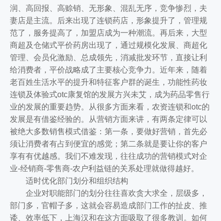
润、高回报、高赊销、无形象、混乱无序，竞争惨烈，夫
妻店是主流。后来出现了连锁药店，形象提升了，管理规
范了，服务提高了，加盟店成为一种潮流。再后来，大型
商超及仓储式平价药房出现了，通过规模化发展、商超化
管理、会员化激励、总成领先，消减批发环节，直接让利
给消费者，平价战略成了主要核心竞争力。近年来，随着
老百姓生活水平的提升和特征客户群的诞生，功能性药妆
连锁及体验式otc康复馆的发展方兴未艾，成为药品零售行
业的发展的重要趋势。从很多方面来看，农资连锁和otc的
发展是有借鉴经验的。从营销方面来讲，有两条定律可以
被绝大多数销售模式借鉴：第一条，要做好营销，首先必
须让消费者有占到便宜的感觉；第二条就是要让你的客户
享有有优越感。我们不难发现，往往成功的营销模式对企
业-经销商-零售商-农户利益链的关系处理就做得越好。
适时优化部门划分和组织结构
企业对职能部门的划分往往喜欢贪大求全，层级多，
部门多，官帽子多，这就会容易造成部门工作的扯皮、推
诿、效率低下，上海汉和在这方面吸取了很多教训。如何