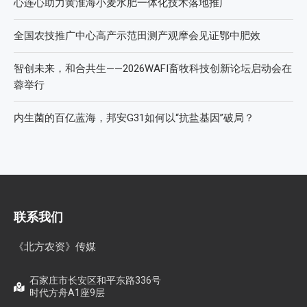
心连心助力黄淮海小麦水肥一体化技术落地推广
全国农技推广中心高产示范田测产观摩会见证鄂中肥效
智创未来，和合共生——2026WAFI畜牧科技创新论坛启动会在
蓉举行
内生菌的百亿蓝海，邦安G31如何以“抗盐基因”破局？
联系我们
《北方农资》传媒
石家庄市长安区和平东路336号
时代方舟A1座9层