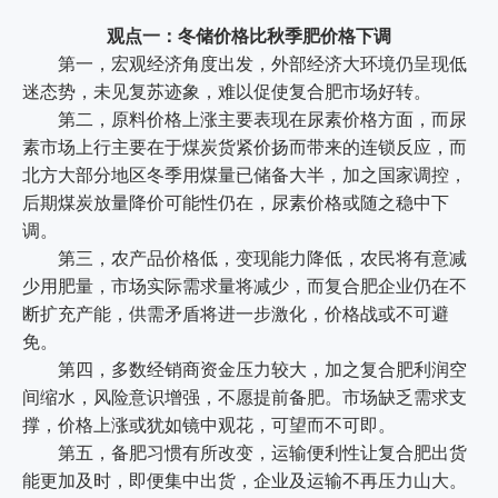
观点一：冬储价格比秋季肥价格下调
第一，宏观经济角度出发，外部经济大环境仍呈现低
迷态势，未见复苏迹象，难以促使复合肥市场好转。
第二，原料价格上涨主要表现在尿素价格方面，而尿
素市场上行主要在于煤炭货紧价扬而带来的连锁反应，而
北方大部分地区冬季用煤量已储备大半，加之国家调控，
后期煤炭放量降价可能性仍在，尿素价格或随之稳中下
调。
第三，农产品价格低，变现能力降低，农民将有意减
少用肥量，市场实际需求量将减少，而复合肥企业仍在不
断扩充产能，供需矛盾将进一步激化，价格战或不可避
免。
第四，多数经销商资金压力较大，加之复合肥利润空
间缩水，风险意识增强，不愿提前备肥。市场缺乏需求支
撑，价格上涨或犹如镜中观花，可望而不可即。
第五，备肥习惯有所改变，运输便利性让复合肥出货
能更加及时，即便集中出货，企业及运输不再压力山大。