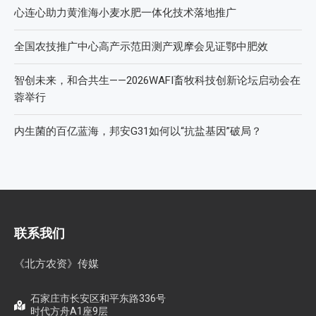
心连心助力黄淮海小麦水肥一体化技术落地推广
全国农技推广中心高产示范田测产观摩会见证鄂中肥效
智创未来，和合共生——2026WAFI畜牧科技创新论坛启动会在
蓉举行
内生菌的百亿蓝海，邦安G31如何以“抗盐基因”破局？
联系我们
《北方农资》传媒
石家庄市长安区和平东路336号
时代方舟A1座9层