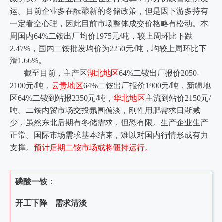
运。目前企业多在酝酿新的冬储政策，但是因下游多持有
一定看空心理，因此目前市场整体成交价格略有松动。本
周国内64%二铵出厂均价1975元/吨，较上周环比下跌
2.47%，国内二铵批发均价为2250元/吨，均较上周环比下
滑1.66%。
截至目前，主产区
湖北地区
64%二铵出厂报价2050-
2100元/吨，
云贵地区
64%二铵出厂报价1900元/吨，新疆地
区64%二铵到站报2350元/吨，
华北地区
主流到站价2150元/
吨。二铵内贸市场交投氛围偏淡，刚性用肥需求日渐减
少，虽然东北后期有冬储需求，但恐有限。生产企业生产
正常。国际市场需求基本结束，难以对国内行情形成有力
支撑。
预计后期二铵市场或将僵持运行。
磷酸一铵：
开工下降 需求清淡