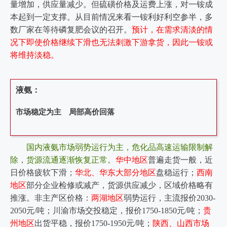
量增加，供应量减少。但硫磺价格及运费上涨，对一铵成
本起到一定支撑。从目前情况来看一铵利好利空参半，多
数厂家在等待磷复肥会议的召开。
预计，在需求清淡的情
况下即使价格继续下滑也无法刺激下游拿货，因此一铵或
将维持淡稳。
液氨：
市场稳定为主 局部高价回落
国内液氨市场弱势运行为主，危化品高速运输限制解
除，货源流通逐渐恢复正常。
华中地区
普遍走货一般，近
日价格疲软下滑；
华北、华东大部分地区
盘稳运行；
西南
地区
部分企业检修或减产，货源供应减少，区域价格略有
推涨。非主产区价格：
两湖地区
弱势运行，主流报价2030-
2050元/吨；川渝市场交投稳定，报价1750-1850元/吨；
贵
州地区
出货平稳，报价1750-1950元/吨；
陕西、山西市场