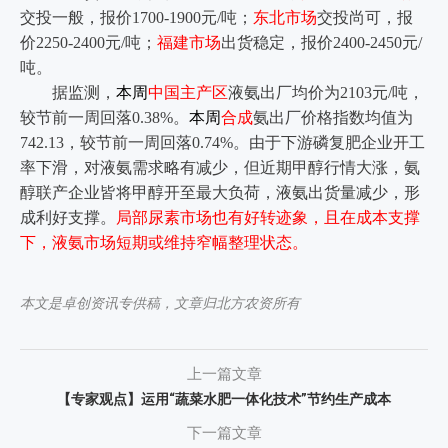
交投一般，报价1700-1900元/吨；
东北市场
交投尚可，报
价2250-2400元/吨；
福建市场
出货稳定，报价2400-2450元/
吨。
据监测，
本周
中国主产区
液氨出厂均价为2103元/吨，
较节前一周回落0.38%。
本周
合成
氨出厂价格指数均值为
742.13，较节前一周回落0.74%。由于下游磷复肥企业开工
率下滑，对液氨需求略有减少，但近期甲醇行情大涨，氨
醇联产企业皆将甲醇开至最大负荷，液氨出货量减少，形
成利好支撑。
局部尿素市场也有好转迹象，且在成本支撑
下，液氨市场短期或维持窄幅整理状态。
本文是卓创资讯专供稿，
文章归北方农资所有
上一篇文章
【专家观点】运用“蔬菜水肥一体化技术”节约生产成本
下一篇文章