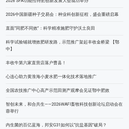
2026 SFA功能性特肥创新发展大会成功举办
2026中国新疆种子交易会：种业科创新征程，盛会重磅启幕
直面“同肥不同效”：科学精准施肥守护沃土良田
科学试验铺就增效肥研发路，示范推广架起丰收金桥梁 【鄂
中】
丰收牛第六家直营店落户曹县！
心连心助力黄淮海小麦水肥一体化技术落地推广
全国农技推广中心高产示范田测产观摩会见证鄂中肥效
智创未来，和合共生——2026WAFI畜牧科技创新论坛启动会在
蓉举行
内生菌的百亿蓝海，邦安G31如何以“抗盐基因”破局？