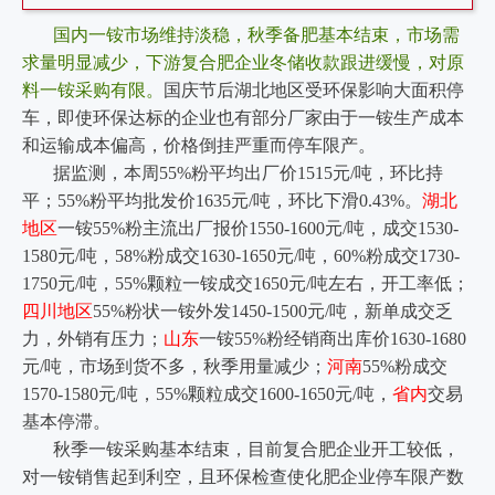
国内一铵市场维持淡稳，秋季备肥基本结束，市场需
求量明显减少，下游复合肥企业冬储收款跟进缓慢，对原
料一铵采购有限。
国庆节后湖北地区受环保影响大面积停
车，即使环保达标的企业也有部分厂家由于一铵生产成本
和运输成本偏高，价格倒挂严重而停车限产。
据监测，本周55%粉平均出厂价1515元/吨，环比持
平；55%粉平均批发价1635元/吨，环比下滑0.43%。
湖北
地区
一铵55%粉主流出厂报价1550-1600元/吨，成交1530-
1580元/吨，58%粉成交1630-1650元/吨，60%粉成交1730-
1750元/吨，55%颗粒一铵成交1650元/吨左右，开工率低；
四川地区
55%粉状一铵外发1450-1500元/吨，新单成交乏
力，外销有压力；
山东
一铵55%粉经销商出库价1630-1680
元/吨，市场到货不多，秋季用量减少；
河南
55%粉成交
1570-1580元/吨，55%颗粒成交1600-1650元/吨，
省内
交易
基本停滞。
秋季一铵采购基本结束，目前复合肥企业开工较低，
对一铵销售起到利空，且环保检查使化肥企业停车限产数