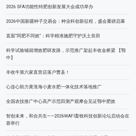
2026 SFA功能性特肥创新发展大会成功举办
2026中国新疆种子交易会：种业科创新征程，盛会重磅启幕
直面“同肥不同效”：科学精准施肥守护沃土良田
科学试验铺就增效肥研发路，示范推广架起丰收金桥梁 【鄂
中】
丰收牛第六家直营店落户曹县！
心连心助力黄淮海小麦水肥一体化技术落地推广
全国农技推广中心高产示范田测产观摩会见证鄂中肥效
智创未来，和合共生——2026WAFI畜牧科技创新论坛启动会在
蓉举行