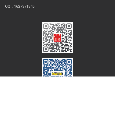
近期文章
2026第七届中国(国际)智慧农业应用与创新发展高峰论坛
2026 SFA功能性特肥创新发展大会成功举办
2026中国新疆种子交易会：种业科创新征程，盛会重磅启幕
直面“同肥不同效”：科学精准施肥守护沃土良田
科学试验铺就增效肥研发路，示范推广架起丰收金桥梁 【鄂
中】