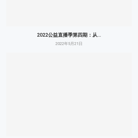
随着短视频下沉之战的打响，或许意味着三农创作者有了更多
的机会。从“全方位玩转短视频直播”这个问题出发，创作者们
的发挥空间仍有无限余地。
上一篇文章
荆门市八强“检验手”新洋丰独占四席！
下一篇文章
C位出道的“蚝小子”是谁！
您可能还喜欢