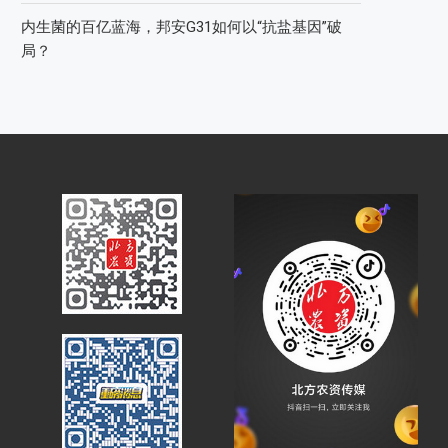
内生菌的百亿蓝海，邦安G31如何以“抗盐基因”破
局？