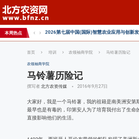
内生菌的百亿蓝海，邦安G31如何以“抗盐基因
2026第七届中国(国际)智慧农业应用与创新
2026 SFA功能性特肥创新发展大会成功举办
本周热点
2026中国新疆种子交易会：种业科创新征程
首页
培训
农领袖商学院
马铃薯历险记
农领袖商学院
马铃薯历险记
撰写者
北方农资传媒
2016年9月27日
大家好，我是一个马铃薯，我的祖籍是南美洲安第
最早也是有毒的，印第安人为了培育我付出了生命的
直接影响他们的生活。
1492年，西班牙人哥伦布带领的船队发现了美洲新