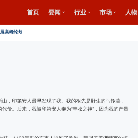
首页
要闻
行业
市场
人物
”破局？
发展高峰论坛
，盛会重磅启幕
斯山，印第安人最早发现了我。我的祖先是野生的马铃薯，
代价。后来，我被印第安人奉为“丰收之神”，因为我的产量
大陆。1493年哥伦布率人返回了欧洲，带回了美洲特有的植