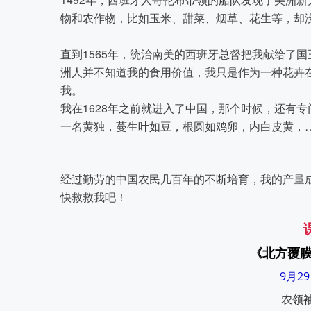
物和农作物，比如玉米、甜菜、烟草、花生等，却
直到1565年，
统治南美的西班牙总督把我献给了国
洲人并不知道我的食用价值，我只是作为一种花卉在
我。
我在1628年之前就进入了中国，那个时候，还有
一名黄独，蔓生叶如豆，根圆如鸡卵，内白皮黄，
经过勤劳的中国农民几百年的不断培育，我的产量
快救救我吧！
《北方覆
9月2
农领