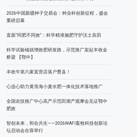
2026中国新疆种子交易会：种业科创新征程，盛会
重磅启幕
直面“同肥不同效”：科学精准施肥守护沃土良田
科学试验铺就增效肥研发路，示范推广架起丰收金
桥梁 【鄂中】
丰收牛第六家直营店落户曹县！
心连心助力黄淮海小麦水肥一体化技术落地推广
全国农技推广中心高产示范田测产观摩会见证鄂中
肥效
智创未来，和合共生——2026WAFI畜牧科技创新论
坛启动会在蓉举行