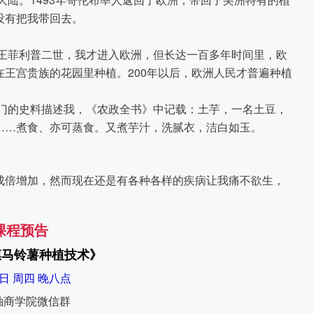
没有把我带回去。
王菲利普二世，我才进入欧洲，
但长达一百多年时间里，欧
王宫贵族的花园里种植。200年以后，欧洲人民才普遍种植
专门的史料描述我，《农政全书》中记载：土芋，一名土豆，
……煮食、亦可蒸食。又煮芋汁，洗腻衣，洁白如玉。
成倍增加，然而现在还是有各种各样的疾病让我痛不欲生，
课程预告
膜马铃薯种植技术
》
9日 周四 晚八点
袖商学院微信群