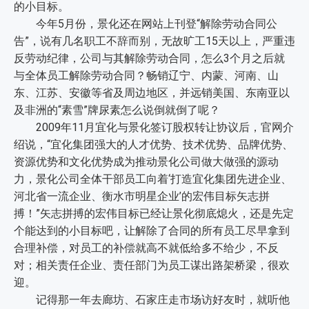
的小目标。
今年5月份，景化还在网站上刊登“解除劳动合同公
告”，说有几名职工不辞而别，无故旷工15天以上，严重违
反劳动纪律，公司与其解除劳动合同，怎么3个月之后就
与全体员工解除劳动合同？畅销辽宁、内蒙、河南、山
东、江苏、安徽等省及周边地区，并远销美国、东南亚以
及非洲的“素雪”牌尿素怎么说倒就倒了呢？
2009年11月宜化与景化签订股权转让协议后，官网介
绍说，“宜化集团强大的人才优势、技术优势、品牌优势、
资源优势和文化优势成为推动景化公司做大做强的源动
力，景化公司全体干部员工向着‘打造宜化集团先进企业、
河北省一流企业、衡水市明星企业’的宏伟目标矢志拼
搏！”矢志拼搏的宏伟目标已经让景化彻底熄火，还是先定
个能达到的小目标吧，让解除了合同的所有员工尽早拿到
合理补偿，对员工的补偿就高不就低给多不给少，不反
对；相关责任企业、责任部门为员工谋出路架桥梁，很欢
迎。
记得那一年去廊坊、石家庄走市场访好友时，就听他