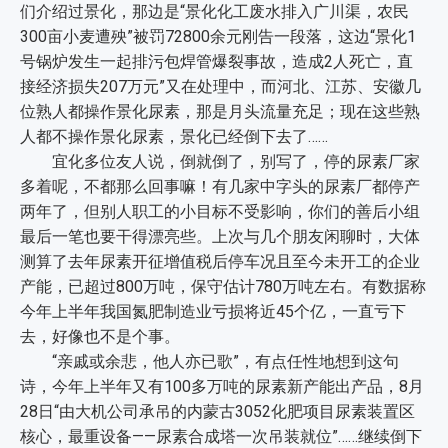
们介绍过景化，那边是“景化化工废水排入广川渠，农民
300亩小麦遭殃”被罚72800余元刚告一段落，这边“景化1
号锅炉发生一起排污包焊管爆裂事故，造成2人死亡，直
接经济损失207万元”又在处理中，而河北、江苏、安徽几
位熟人都操作景化尿素，那是月头流量充足；现在这些熟
人都不操作景化尿素，景化已经倒下去了……
宜化多位友人说，倒就倒了，别写了，停的尿素厂家
多着呢，不都那么回事嘛！有几家中字头的尿素厂都停产
两年了，但别人职工的小目标不受影响，你们的善后小组
最后一笔也要干得漂亮些。上次与几个朋友闲聊时，大体
测算了去年尿素开征增值税后停车况且至今未开工的企业
产能，已超过800万吨，保守估计780万吨左右。有数据称
今年上半年我国氮肥制造业亏损将近45个亿，一直亏下
去，好像也不是个事。
“亲戚或余悲，他人亦已歌”，有点任性地想到这句
诗，今年上半年又有100多万吨的尿素新产能出产品，8月
28日“由大机公司承吊的内蒙古3052化肥项目尿素装置区
核心，最重设备——尿素合成塔一次吊装就位”……继续倒下