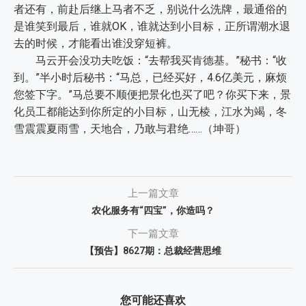
者还有，前赴后继上马者不乏，别说什么洗牌，最通俗的
是谁笑到最后，谁就OK，谁就达到小目标，正所谓潮水退
去的时候，才能看出谁没穿短裤。
马云开会没功夫吃饭：“去帮我买肯德基。”秘书：“收
到。”半小时后秘书：“马总，已经买好，4.6亿美元，麻烦
您签下字。”马总要不顺便把景化也买了吧？你买下来，景
化员工都能达到你所定的小目标，山无棱，江水为竭，冬
雪震震夏雨雪，天地合，乃敢与君绝……
（坤哥）
上一篇文章
农化服务有“四宝”，你造吗？
下一篇文章
【预告】8627期：总裁经营思维
您可能还喜欢