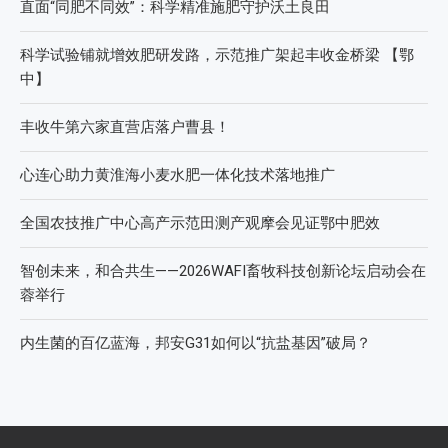
直面“同肥不同效”：科学精准施肥守护沃土良田
科学试验铺就增效肥研发路，示范推广架起丰收金桥梁 【鄂
中】
丰收牛第六家直营店落户曹县！
心连心助力黄淮海小麦水肥一体化技术落地推广
全国农技推广中心高产示范田测产观摩会见证鄂中肥效
智创未来，和合共生——2026WAFI畜牧科技创新论坛启动会在
蓉举行
内生菌的百亿蓝海，邦安G31如何以“抗盐基因”破局？