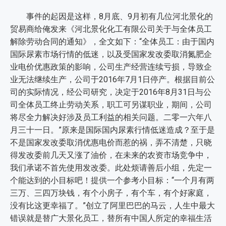
事件的起因是这样，8月底、9月初有几位河北景化的
贸易商给俺发来《河北景化化工有限公司关于与全体员工
解除劳动合同的通知》，全文如下：“全体员工：由于国内
国际尿素市场行情的低迷，以及受国家发改委取消氮肥企
业电价优惠政策的影响，公司生产经营连续亏损，导致企
业无法继续生产，公司于2016年7月1日停产。根据目前公
司的实际情况，经公司研究，决定于2016年8月31日与公
司全体员工终止劳动关系，职工可另谋职业，期间，公司
将尽全力解决好涉及员工利益的相关问题。二零一六年八
月三十一日。”原来是国际国内尿素行情低迷造成？至于是
不是国家发改委取消优惠电价而惹的祸，弄不清楚，只晓
得发改委前几天又涨了油价，在未来的农资市场竞争中，
我们承诺不首先使用发改委。此处烦请善后小组，先定一
个能达到的小目标吧！提供一个参考小目标：“一个月有两
三万、三四万块钱，有个小房子，有个车，有个好家庭，
没有比这更幸福了。”创立了阿里巴巴的马云，人生中最大
错误就是替广大景化员工，替所有中国人所定的幸福生活