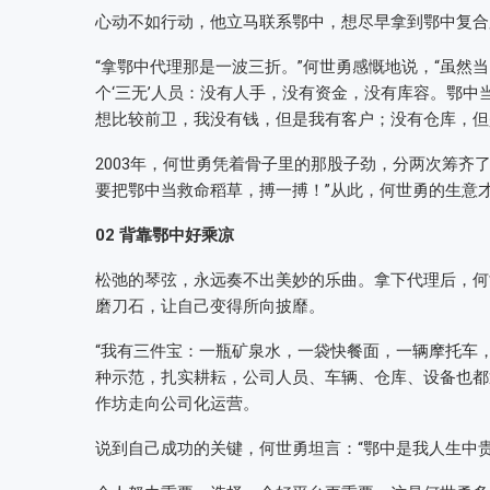
心动不如行动，他立马联系鄂中，想尽早拿到鄂中复合
“拿鄂中代理那是一波三折。”何世勇感慨地说，“虽然
个‘三无’人员：没有人手，没有资金，没有库容。鄂
想比较前卫，我没有钱，但是我有客户；没有仓库，但
2003年，何世勇凭着骨子里的那股子劲，分两次筹齐
要把鄂中当救命稻草，搏一搏！”从此，何世勇的生意
02 背靠鄂中好乘凉
松弛的琴弦，永远奏不出美妙的乐曲。拿下代理后，何
磨刀石，让自己变得所向披靡。
“我有三件宝：一瓶矿泉水，一袋快餐面，一辆摩托车
种示范，扎实耕耘，公司人员、车辆、仓库、设备也都
作坊走向公司化运营。
说到自己成功的关键，何世勇坦言：“鄂中是我人生中