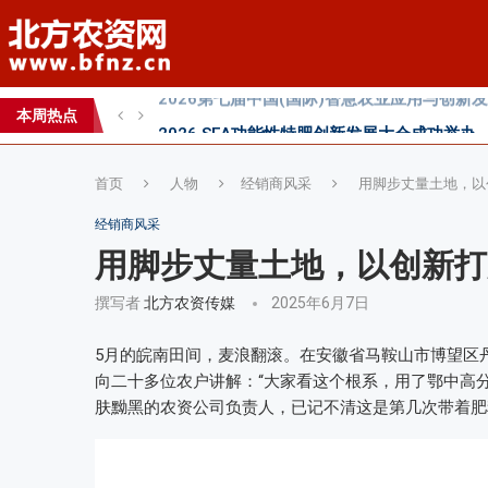
直面“同肥不同效”：科学精准施肥守护沃土良
科学试验铺就增效肥研发路，示范推广架起丰
本周热点
丰收牛第六家直营店落户曹县！
首页
人物
经销商风采
用脚步丈量土地，以
经销商风采
用脚步丈量土地，以创新打
撰写者
北方农资传媒
2025年6月7日
5月的皖南田间，麦浪翻滚。在安徽省马鞍山市博望区
向二十多位农户讲解：“大家看这个根系，用了鄂中高
肤黝黑的农资公司负责人，已记不清这是第几次带着肥