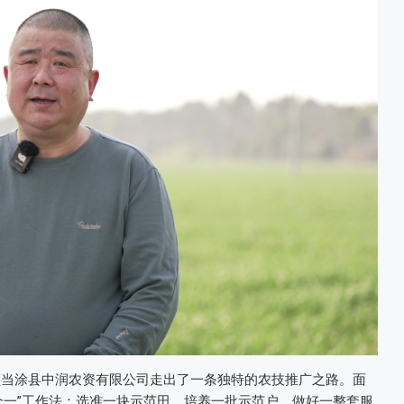
带领当涂县中润农资有限公司走出了一条独特的农技推广之路。面
个一”工作法：选准一块示范田、培养一批示范户、做好一整套服