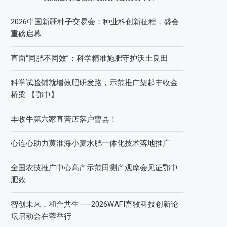
2026中国新疆种子交易会：种业科创新征程，盛会
重磅启幕
直面“同肥不同效”：科学精准施肥守护沃土良田
科学试验铺就增效肥研发路，示范推广架起丰收金
桥梁 【鄂中】
丰收牛第六家直营店落户曹县！
心连心助力黄淮海小麦水肥一体化技术落地推广
全国农技推广中心高产示范田测产观摩会见证鄂中
肥效
智创未来，和合共生——2026WAFI畜牧科技创新论
坛启动会在蓉举行