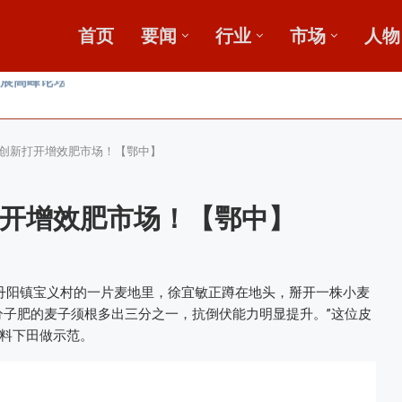
首页
要闻
行业
市场
人物
田
收金桥梁 【鄂中】
创新打开增效肥市场！【鄂中】
开增效肥市场！【鄂中】
丹阳镇宝义村的一片麦地里，徐宜敏正蹲在地头，掰开一株小麦
分子肥的麦子须根多出三分之一，抗倒伏能力明显提升。”这位皮
料下田做示范。