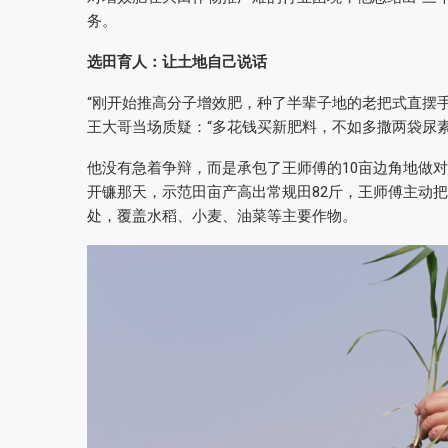
务。
选田育人：让土地自己说话
“刚开始推高分子增效肥，种了半辈子地的老把式直摆手
王大哥当场质疑：“多花钱买新肥料，不如多撒两袋尿素
他没有急着争辩，而是承包了王师傅的10亩边角地做
开镰那天，示范田亩产高出常规田82斤，王师傅主动把8
处，覆盖水稻、小麦、油菜等主要作物。