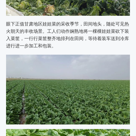
眼下正值甘肃地区娃娃菜的采收季节，田间地头，随处可见热
火朝天的丰收场景。工人们动作娴熟地将一棵棵娃娃菜砍下装
入菜筐，一行行菜筐整齐地排列在田间，等待着装车送到冷库
进行进一步加工和包装。