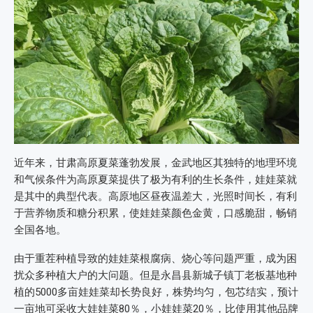
近年来，甘肃高原夏菜蓬勃发展，金武地区其独特的地理环境
和气候条件为高原夏菜提供了极为有利的生长条件，娃娃菜就
是其中的典型代表。高原地区昼夜温差大，光照时间长，有利
于营养物质和糖分积累，使娃娃菜颜色金黄，口感脆甜，畅销
全国各地。
由于重茬种植导致的娃娃菜根腐病、烧心等问题严重，成为困
扰众多种植大户的大问题。但是永昌县新城子镇丁老板基地种
植的5000多亩娃娃菜却长势良好，株势均匀，包芯结实，预计
一亩地可采收大娃娃菜80％，小娃娃菜20％，比使用其他品牌