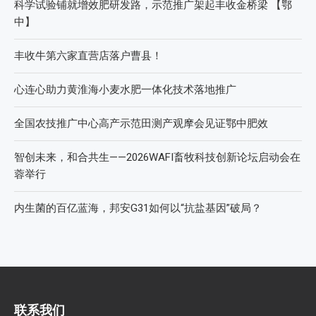
科学试验铺就增效肥研发路，示范推广架起丰收金桥梁 【鄂
中】
丰收牛第六家直营店落户曹县！
心连心助力黄淮海小麦水肥一体化技术落地推广
全国农技推广中心高产示范田测产观摩会见证鄂中肥效
智创未来，和合共生——2026WAFI畜牧科技创新论坛启动会在
蓉举行
内生菌的百亿蓝海，邦安G31如何以“抗盐基因”破局？
联系我们