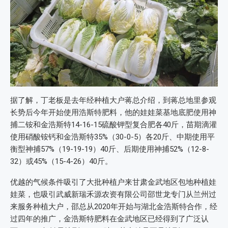
据了解，丁老板是去年经种植大户蒋总介绍，到蒋总地里参观
长势后今年开始使用浩斯特肥料，他的娃娃菜基地底肥使用神
捕二铵和金浩斯特14-16-15硫酸钾型复合肥各40斤，苗期滴灌
使用硝酸铵钙和金浩斯特35%（30-0-5）各20斤、中期使用平
衡型神捕57%（19-19-19）40斤、后期使用神捕52%（12-8-
32）或45%（15-4-26）40斤。
优越的气候条件吸引了大批种植户来甘肃金武地区包地种植娃
娃菜，也吸引武威新瑞禾源农资有限公司邵世龙专门从兰州过
来服务种植大户，邵总从2020年开始与湖北金浩斯特合作，经
过四年的推广，金浩斯特肥料在金武地区已经得到了广泛认