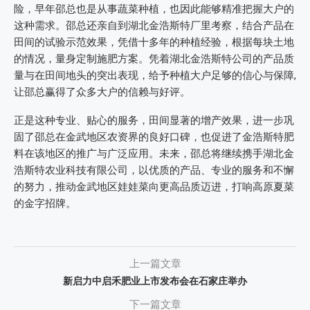
险，早年邵总也是从事蔬菜种植，也因此能够精准把握大户的
这种需求。邵总还亲自到湖北金浩斯特厂里考察，结合产品在
田间的试验示范效果，凭借十多年的种植经验，根据每块土地
的情况，量身定制施肥方案。凭着湖北金浩斯特公司的产品质
量与在田间地头的突出表现，给予种植大户足够的信心与保障,
让邵总赢得了众多大户的信赖与好评。
正是这种专业、贴心的服务，田间显著的增产效果，进一步巩
固了邵总在金武地区农资界的良好口碑，也促进了金浩斯特肥
料在该地区的推广与广泛应用。未来，邵总将继续携手湖北金
浩斯特农业科技有限公司，以优质的产品、专业的服务和不懈
的努力，推动金武地区娃娃菜向更高品质迈进，打响高原夏菜
的金字招牌。
上一篇文章
新启力中启禾肥业上市发布会在石家庄举办
下一篇文章