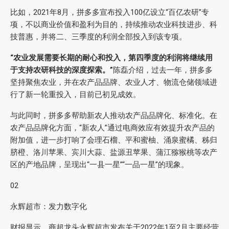
比如，2021年8月，拼多多宣布投入100亿设立“百亿农研”专
项，不以商业价值和盈利为目的，持续推动农业科技进步、科
技普惠，并将二、三季度的利润全部投入到该专项。
“农业发展需要长期的耐心和投入，第四季度的利润将继续用
于支持农研科技的深度探索。”
陈磊介绍，过去一年，拼多多
坚持聚焦农业，并在农产品品牌、农业人才、物流仓储领域进
行了新一轮重投入，目前已初见成效。
与此同时，拼多多帮助新农人推动农产品品牌化、标准化。在
农产品品牌化方面，“新农人”通过电商效应有效提升农产品的
附加值，进一步打响了会理石榴、平和蜜柚、涌泉蜜橘、秭归
脐橙、洛川苹果、宾川大蒜、盐源丑苹果、蒲江猕猴桃等农产
区的产地品牌，呈现出“一县一星”“一品一星”的现象。
02
永辉超市：发力数字化
财报显示，商超龙头永辉超市发布关于2022年1至2月主要经营