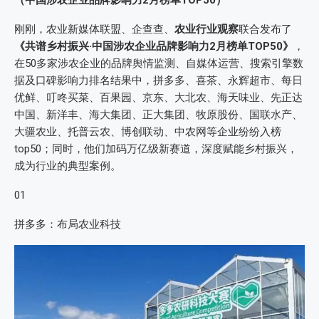
（中国涉农企业品牌影响力2月榜单TOP50）
刚刚，农业新媒体联盟、企查查、
农业行业观察
联合发布了
《共谱乡村振兴·中国涉农企业品牌影响力2月榜单TOP50》
，
在50多家涉农企业的品牌舆情监测、自媒体运营、搜索引擎数
据及口碑影响力排名结果中，拼多多、喜茶、永辉超市、每日
优鲜、叮咚买菜、百果园、京东、大北农、海天味业、先正达
中国、新洋丰、海大集团、正大集团、牧原股份、国联水产、
大疆农业、托普云农、博创联动、中农网等企业纷纷入榜
top50；同时，他们加码万亿级新赛道，深度赋能乡村振兴，
成为行业的典型案例。
01
拼多多：布局农业科技