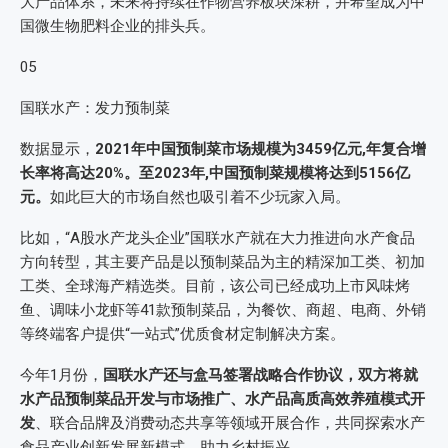
大产品体系，未来将持续在作物营养板块深耕，并希望成为中
国微生物肥料企业的排头兵。
05
国联水产：发力预制菜
数据显示，
2021年中国预制菜市场规模为3459亿元,年复合增
长率将高达20%。至2023年,中国预制菜规模将达到5156亿
元。
如此巨大的市场自然也吸引着不少玩家入局。
比如，“A股水产龙头企业”国联水产就在大力推进向水产食品
方向转型，其主要产品是以预制菜品为主的精深加工类、初加
工类、全球海产精选类。目前，该公司已经成功上市风味烤
鱼、调味小龙虾等41款预制菜品，为餐饮、商超、电商、外销
等终端客户提供“一站式”优质食材定制解决方案。
今年1月份，
国联水产还与盒马签署战略合作协议，双方将就
水产品预制菜品开发与市场推广、水产品高质高效养殖模式开
发
、联合品牌及消费动态共享等领域开展合作，共同探索水产
食品产业创新发展新模式，助力乡村振兴。