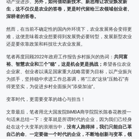
动产业进步。
另外，如何借助新技术、新思维让农业焕发新
生，这不仅仅是农业的答卷，更是时代留给三农领域创业者、
深耕者的答卷。
然而，在当前不确定性的国内外环境下，农业发展将会变得更
难，这便意味着农业想要得到发展势必要转型，发展新型农业
还是要依靠政策和科技壮大农业发展。
笔者再度回顾2022年政府工作报告乡村振兴的热词：
共同富
裕、智慧农业和三个“稳”，这是机会更是挑战；
希望各位农业
企业家、创业者以满足国家重大战略需要为目标，以产业振兴
为抓手，坚持稳中求进工作总基调，将“三农”这块“压舱石”夯
得更坚实，为促进乡村全面振兴“添柴加油”。
变革时代，更需要变革的雄心与担当！
文章最后，笔者用北大国发院BiMBA商学院院长陈春花教授一
句话来总结一下：变革就是所谓时代的企业，因为我们己经身
处在这个大变革的浪潮当中，
没有人跑得掉，我们只能自己革
自己的命
。
一定要做一个时代的企业，不断地创新与变革，领