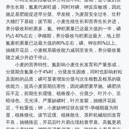
养生长期，氮素代谢旺盛，同时对磷、钾反应敏感，因此
施足基肥能促进早分蘖、早发根，为麦苗安全过冬、壮秆
大穗打下基础；拔节期，小麦生殖生长和营养生长并进，
养分吸收和积累多，氮、钾积累量已达最大值的一半，磷
约占40%左右；孕穗期，养分吸收与积累达最大，地上部
氮素积累量已达最大值的80%左右，磷、钾在85%以上。
抽穗开花后，小麦根系吸收能力减弱至丧失，养分吸收量
随之减少并趋于停止。
小麦的营养特性。氮影响小麦生长发育和产量形成，
分蘖期含氮量小于4%时，分蘖发生困难，同时也影响籽粒
及面粉的品质；磷可显著增加分蘖与次生根数及根系的吸
收能力，提高小麦苗期抗寒性，因此磷肥要早施。磷肥供
应不足，前期生长缓慢、植株瘦小、分蘖少、叶片小、呈
暗绿色、无光泽。严重缺磷时，叶片发紫，抽穗开花延
迟，千粒重低；钾，小麦缺钾症状在拔节-孕穗期最为明
显，植株矮化、拔节迟缓、植株散生、茎秆机械组织发育
不良，抽穗推迟，开花后叶片易出现枯黄早衰。高氮更易