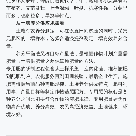
促发小麦缺钾，钾能促进氮代谢；钼，施钼冬小麦具有出
苗整齐、麦苗健壮、叶色深绿、叶挺、抗寒性强、分蘖早
而多，穗多粒多，早熟等特点。
从土壤养分供应规律看
土壤有效养分测定，可在设置田间试验的同时，采集
无肥区的土壤样本，选择合适浸提剂测定土壤有效养分含
量。
养分平衡法又称目标产量法，是根据作物计划产量需
肥量与土壤供肥量之差估算施肥量的方法。
专用肥的研制过程包含从土样采集、室内化验、推荐施肥
到配肥到户、农化服务再到田间校验，最后企业生产。施
肥需根据当前品种需肥规律、土壤养分供应特点、肥料利
用率、产量目标等制定作物基肥配方。专用肥的核心是各
种养分之间比例要符合作物的需肥规律。专用肥目标为作
物高产优质、养分高效、农民高经济效益、土壤健康、环
境友好。