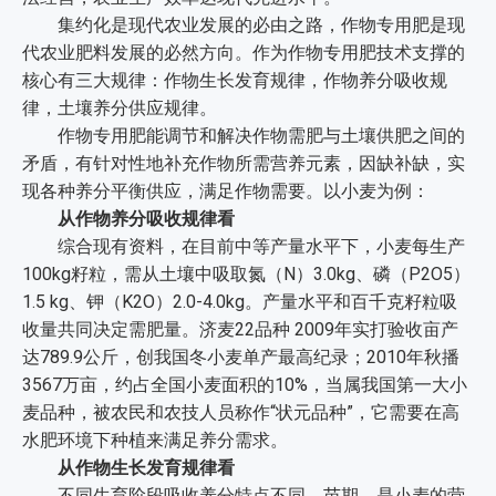
集约化是现代农业发展的必由之路，作物专用肥是现
代农业肥料发展的必然方向。作为作物专用肥技术支撑的
核心有三大规律：作物生长发育规律，作物养分吸收规
律，土壤养分供应规律。
作物专用肥能调节和解决作物需肥与土壤供肥之间的
矛盾，有针对性地补充作物所需营养元素，因缺补缺，实
现各种养分平衡供应，满足作物需要。以小麦为例：
从作物养分吸收规律看
综合现有资料，在目前中等产量水平下，小麦每生产
100kg籽粒，需从土壤中吸取氮（N）3.0kg、磷（P2O5）
1.5 kg、钾（K2O）2.0-4.0kg。产量水平和百千克籽粒吸
收量共同决定需肥量。济麦22品种 2009年实打验收亩产
达789.9公斤，创我国冬小麦单产最高纪录；2010年秋播
3567万亩，约占全国小麦面积的10%，当属我国第一大小
麦品种，被农民和农技人员称作“状元品种”，它需要在高
水肥环境下种植来满足养分需求。
从作物生长发育规律看
不同生育阶段吸收养分特点不同。苗期，是小麦的营