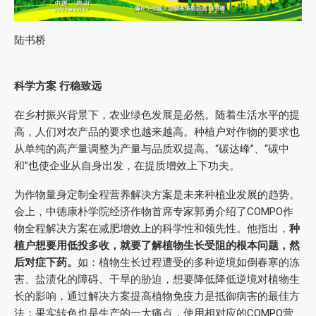
陆书桥
科学方案 行稳致远
在乡村振兴背景下，农业绿色发展是必然。随着生活水平的提
高，人们对农产品的要求也越来越高。种植户对作物的要求也
从单纯的高产量调整为产量与品质双提高。“碳达峰”、“碳中
和”也使企业从自身出发，在提质增效上下功夫。
为作物量身定制全程营养解决方案是未来种植业发展的趋势。
会上，中德康朴学院经济作物首席专家郭勇介绍了COMPO作
物全程解决方案在减肥增效上的科学性和领先性。他指出，
种
植户想要用低投多收，就要了解植物生长受阻的根本问题，然
后对症下药。
如：植物生长过程遭受的多种逆境如倒春寒的冻
害、盐渍化的障碍、干旱的胁迫，想要降低降低逆境对植物生
长的影响，通过解决方案提高植物免疫力是抵御病害的最佳方
法；果实转色也是生产的一大痛点，使用相对应的COMPO营