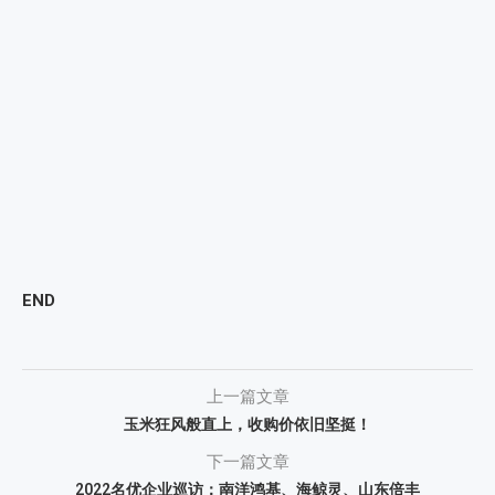
END
上一篇文章
玉米狂风般直上，收购价依旧坚挺！
下一篇文章
2022名优企业巡访：南洋鸿基、海鲸灵、山东倍丰