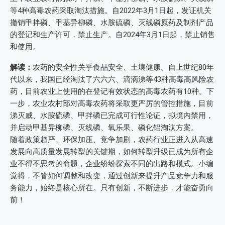
等4种高毒农药采取淘汰措施。自2022年3月1日起，发证机关
撤销甲拌磷、甲基异柳磷、水胺硫磷、灭线磷原药及制剂产品
的登记和生产许可，禁止生产。自2024年3月1日起，禁止销售
和使用。
解读：
农药的安全性关乎食品安全、土壤健康。自上世纪80年
代以来，我国已经淘汰了六六六、滴滴涕等43种高毒高风险农
药，目前农业上使用的在登记有效状态的高毒农药有10种。下
一步，农业农村部对高毒农药将采取更严厉的管控措施，目前
涕灭威、水胺硫磷、甲拌磷已完成可行性论证，拟境内禁用，
并启动甲基异柳磷、灭线磷、氧乐果、磷化铝淘汰方案。
随着政策趋严、环保加压、竞争加剧，农药行业正进入从高速
发展向高质量发展转型的关键期，如何转型升级已成为所有企
业不得不思考的命题，企业纷纷探索不同的出路和模式。小编
觉得，不管如何调整和改变，通过创新来提升产品竞争力和服
务能力，始终是核心所在。只有创新，不断进步，才能奋勇向
前！