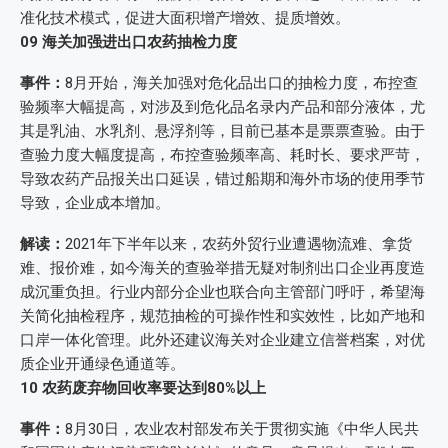
准化技术模式，促进大面积增产增效、提质增效。
09
海关加强进出口农药抽检力度
事件：
8月开始，海关加强对危化品出口的抽检力度，布控查
验频率大幅提高，对涉及到危化品名录内产品和部分液体，尤
其是乳油、水乳剂、悬浮剂等，目前已基本是票票查验。由于
查验力度大幅度提高，布控查验频率高、耗时长、要求严苛，
导致农药产品报关出口延误，错过船期和海外市场的使用季节
导致，企业成本增加。
解读：
2021年下半年以来，农药外贸行业遭遇物流难、拿货
难、报价难，如今海关的查验举措无疑对制剂出口企业再度造
成沉重负担。行业内部分企业也联合向主管部门呼吁，希望海
关简化抽检程序，规范抽检的可操作性和实效性，比如产地和
口岸一体化管理。此外还建议海关对企业建立信誉档案，对优
质企业开通绿色通道等。
10
农药废弃物回收率要达到80%以上
事件：
8月30日，农业农村部发布关于贯彻实施《中华人民共