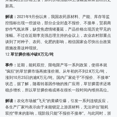
新高。
解读：
2021年9月份以来，我国农药原材料、产能、库存等监
控指标出现一些波动，部分企业封盘不报价、不接单，贸易商
炒作气氛浓厚，缺货焦虑情绪蔓延，产品价格出现历史罕见的
涨幅。不过在近期李克强总理主持的会议上，农业农村部重点
谈到了对种子、农药、化肥的影响，相信国家会尽快出台政策
措施改善这种现状。
12
草甘膦价格冲破8万元/吨
事件：
近期，能耗双控、限电限产等一系列政策，使得本就
“疯狂”的草甘膦市场再掀涨价潮。从年初的不到2.8万元/吨，
涨到10月25日的逾8万元/吨。国内厂家处于“不报价、不接单”
状态，据了解，随着转基因作物的推广应用，草甘膦需求还将
稳步增长，所以草甘膦价格或将在很长一段时间内维持高位。
解读：
农化市场被“飞天”的黄磷引爆，引发一系列连锁反应，
各生产厂家均表示由于未能锁定上游原材料，无法评估“能耗
双控”带来的影响，现阶段只能“不报价不接单”。与此同时，浙