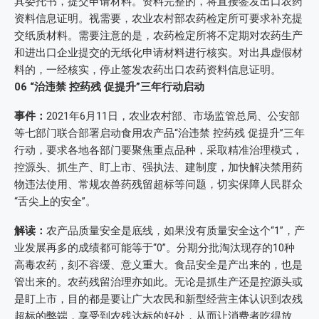
具委托书，提交申请材料。资料完整的，将直接签发出口农药
资料信息证明。视需要，农业农村部农药检定所可要求补充提
交纸质材料。需要注意的是，农药检定所将不定期对农药生产
和进出口企业提交的无纸化申请材料进行核实。对出具虚假材
料的，一经核实，停止签发农药出口农药资料信息证明。
06
“治违禁 控药残 促提升”三年行动启动
事件：
2021年6月11日，农业农村部、市场监管总局、公安部
等七部门联合部署启动食用农产品“治违禁 控药残 促提升”三年
行动，要求各地各部门要聚焦重点品种，采取精准治理模式，
控源头、抓生产、盯上市、强执法、建制度，加快解决禁用药
物违法使用、常规农兽药残留超标等问题，切实保障人民群众
“舌尖上的安全”。
解读：
农产品质量安全是底线，如果没有质量安全这个“1”，产
业发展再多的成绩都可能等于“0”。分期分批淘汰现存的10种
高毒农药，刻不容缓、意义重大。食品安全是产出来的，也是
管出来的。农药残留治理亦如此。无论是抓生产还是控源头或
是盯上市，目的都是要让广大农民和新型经营主体认识到农残
超标的弊端，享受到农残达标的好处，从而让消费者吃得放