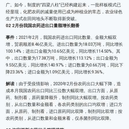
广。如今，制度的“四梁八柱”已经构建起来，一批样板模式已
经显现，化肥农药的减量使用已成为种植业的常态，农业绿色
生产方式在田间地头不断取得新突破。
02
2月份我国农药进出口量额增长翻番
事件：
2021年2月，我国农药进出口同比数量、金额大幅双
增，贸易顺差8.46亿美元。进出口数量为18.03万吨，同比增长
100.14%；进出口金额为10.65亿美元，同比增长114.50%。其
中，出口数量为17.38万吨，同比增长113.12%；出口金额为
9.55亿美元，同比增长140.97%；进口数量为0.66万吨，同比下
降23.36%；进口金额为1.09亿美元，同比增长9.36%。
解读：
由于受疫情影响，2020年2月份农药出口大幅下降，造
成本月我国农药出口同比三位数大幅双增。出口方面，从原
药、制剂看，原药量降额升，制剂同比大幅双增。按农药类
别，从出口数量和金额看，各农药类别的出口均双增；进口方
面，从原药、制剂看，进口原药同比双降，制剂同比双增；按
农药类别，从进口数量和金额来看，仅杀菌剂同比双降。