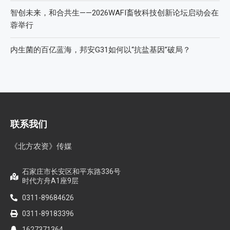
智创未来，和合共生——2026WAFI畜牧科技创新论坛启动会在
蓉举行
内生菌的百亿蓝海，邦安G31如何以“抗盐基因”破局？
联系我们
《北方农资》传媒
石家庄市长安区和平东路336号
时代方舟A1座9层
0311-89684626
0311-89183396
1627371364