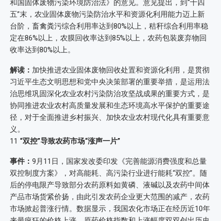
和国固体废物污染环境防治法》的意见。意见提出，到“十四
五”末，农业固体废物污染防治水平和资源化利用能力迈上新
台阶，畜禽粪污综合利用率达到80%以上，秸秆综合利用率稳
定在86%以上，农膜回收率达到85%以上，农药包装废弃物回
收率达到80%以上。
解读：
加快推进农业固体废物回收处置和资源化利用，是贯彻
习近平生态文明思想和党中央决策部署的重要举措，是运用法
治思维巩固深化农业农村污染防治攻坚战成果的重要方式，是
协同推进农业农村高质量发展和生态环境高水平保护的重要途
径，对于全面推进乡村振兴、加快农业农村现代化具有重要意
义。
11
“双控”导致农药市场“涨声一片”
事件：
9月11日，国家发改委印发《完善能源消费强度和总量
双控制度方案》，对高能耗、高污染行业进行能耗“双控”。随
后的停电限产导致部分农药原料如黄磷、液碱以及农药中间体
产品市场货紧价扬，由此引发农药企业更大范围的减产，农药
市场掀起普涨行情。数据显示，我国农化市场正在经历近10年
来最疯狂的价格上涨，原药价格指数和上涨幅度双双创出历史