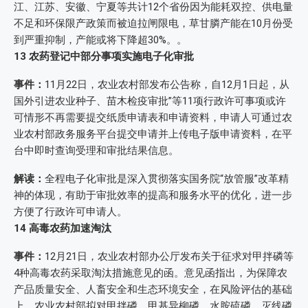
江、江苏、安徽、宁夏等共计12个省份因为能耗双控、供电量
不足和环保限产政策而被迫拉闸限电，草甘膦产能在10月份受
到严重抑制，产能或将下降超30%。。
13
农药登记中部分事项实施电子化审批
事件：
11月22日，农业农村部发布公告称，自12月1日起，从
国外引进农业种子、苗木检疫审批”等11项行政许可事项或许
可情形不再需要提交纸质申请表和申请资料，申请人可通过农
业农村部政务服务平台提交申请并上传电子版申请资料，在平
台中即时查询受理和审批结果信息。
解读：
全程电子化审批是深入贯彻落实国务院“放管服”改革精
神的体现，有助于审批效率的提高和服务水平的优化，进一步
方便了行政许可申请人。
14
高毒农药加速淘汰
事件：
12月21日，农业农村部办公厅发布关于征求对甲拌磷等
4种高毒农药采取淘汰措施意见的函。意见函指出，为保障农
产品质量安全、人畜安全和生态环境安全，在风险评估的基础
上，农业农村部拟对甲拌磷、甲基异柳磷、水胺硫磷、灭线磷