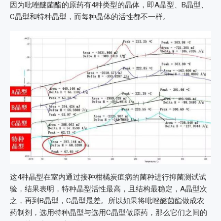
因为吡唑醚菌酯的原药有4种类型的晶体，即A晶型、B晶型、
C晶型和特种晶型，而每种晶体的活性都不一样。
这4种晶型在室内通过接种柑橘炭疽病的菌种进行抑菌测试试
验，结果表明，特种晶型活性最高，且结构最稳定，A晶型次
之，再到B晶型，C晶型最差。所以如果将吡唑醚菌酯做成农
药制剂，选用特种晶型与选用C晶型做原药，那么它们之间的