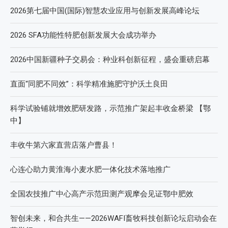
2026第七届中国(国际)智慧农业应用与创新发展高峰论坛
2026 SFA功能性特肥创新发展大会成功举办
2026中国新疆种子交易会：种业科创新征程，盛会重磅启幕
直面“同肥不同效”：科学精准施肥守护沃土良田
科学试验铺就增效肥研发路，示范推广架起丰收金桥梁 【鄂
中】
丰收牛第六家直营店落户曹县！
心连心助力黄淮海小麦水肥一体化技术落地推广
全国农技推广中心高产示范田测产观摩会见证鄂中肥效
智创未来，和合共生——2026WAFI畜牧科技创新论坛启动会在