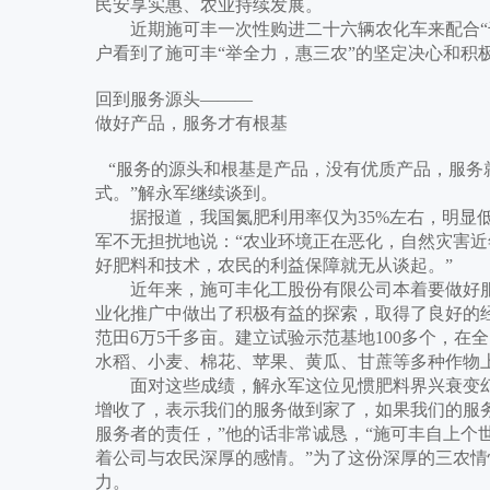
民安享实惠、农业持续发展。
近期施可丰一次性购进二十六辆农化车来配合“千
户看到了施可丰“举全力，惠三农”的坚定决心和积
回到服务源头———
做好产品，服务才有根基
“服务的源头和根基是产品，没有优质产品，服务
式。”解永军继续谈到。
据报道，我国氮肥利用率仅为35%左右，明显低
军不无担扰地说：“农业环境正在恶化，自然灾害
好肥料和技术，农民的利益保障就无从谈起。”
近年来，施可丰化工股份有限公司本着要做好服
业化推广中做出了积极有益的探索，取得了良好的
范田6万5千多亩。建立试验示范基地100多个，在全
水稻、小麦、棉花、苹果、黄瓜、甘蔗等多种作物
面对这些成绩，解永军这位见惯肥料界兴衰变幻
增收了，表示我们的服务做到家了，如果我们的服
服务者的责任，”他的话非常诚恳，“施可丰自上个
着公司与农民深厚的感情。”为了这份深厚的三农
力。