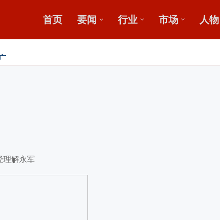
首页
要闻
行业
市场
人物
广
鄂中肥效
新论坛启动会...
经理解永军