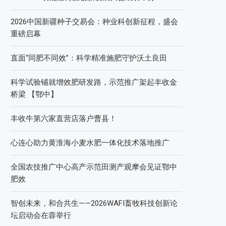
2026中国新疆种子交易会：种业科创新征程，盛会
重磅启幕
直面“同肥不同效”：科学精准施肥守护沃土良田
科学试验铺就增效肥研发路，示范推广架起丰收金
桥梁 【鄂中】
丰收牛第六家直营店落户曹县！
心连心助力黄淮海小麦水肥一体化技术落地推广
全国农技推广中心高产示范田测产观摩会见证鄂中
肥效
智创未来，和合共生——2026WAFI畜牧科技创新论
坛启动会在蓉举行