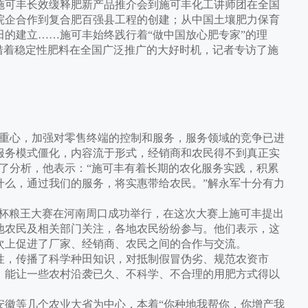
可丰长效缓释肥新产品推介会到施可丰化工讲师团在全国
院企合作到复合肥百强县工程的创建；从中国土壤肥力保育
的建立……施可丰始终践行着“做中国放心肥专家”的理
借着稳定性肥料在全国广泛推广的大好时机，记者专访了施
重心，加强对零售终端的控制和服务，服务领域的竞争已进
服务模式僵化，内容流于形式，经销商和农民得不到真正实
了分析，他表示：“施可丰有着长期的农化服务实践，积累
什么，通过我们的服务，将实惠带给农民。”解永军十分有力
丰”杯粮王大赛在河南周口成功举行，在这次大赛上施可丰提出
地农民及相关部门关注，各地农民纷纷参与。他们表示，这
次上促进了厂家、经销商、农民之间的合作与交流。
，传播了科学种田知识，对抵制假冒伪劣、规范农资市
，能让一些农村沿袭已久、不科学、不合理的用肥方式得以
。
徽等几个农业大省为中心，本着“你种地我帮你，你增产我