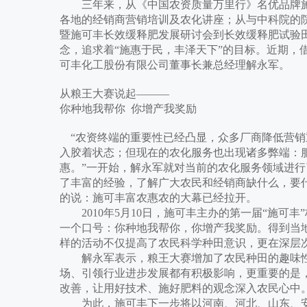
三年来，从《中国农资质量万里行》名优品牌施
各地的经销商营销培训及农化讲座；从与中科院的
暨施可丰长效缓释肥发展研讨会到长效缓释肥试验田
念，追求着“施惠于民，丰泽天下”的目标。近期，
可丰化工股份有限公司董事长兼总经理解永军。
从粮王大赛说起———
你种地我帮你 你增产我奖励
“农资终端的重要性已经凸显，众多厂商降低营销
入胶着状态；但现在的农化服务也出现诸多弊端：
惠。”一开始，解永军就对当前的农化服务领域进行
了丰富的经验，了解广大农民和经销商缺什么，要
的说：施可丰富农惠农的大幕已经拉开。
2010年5月10日，施可丰主办的第一届“施可
一个口号：你种地我帮你，你增产我奖励。得到当
样的活动不仅提高了农民科学种田意识，更在深层
解永军表示，粮王大赛增加了农民种田的趣味性
场、引领行业进步发展都有积极影响，更重要的是
改善，让用好技术、施好肥料的观念深入农民心中
为此，施可丰下一步将以河南、河北、山东、安