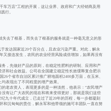
车万店”工程的开展，这让业界、政府和广大经销商及用
极践行。
就失去了根基，而失去了根基的服务就是一种毫无意义的形
于发达国家近20个百分点，且农业污染严重。对此，解永
近年又接连发生，农民的农业经营风险成倍增加，如果再没有
务，先做好产品的原则，在稳定性肥料的研制、应用和产
经济和社会效益。公司在全国建立稳定性长效缓释复合肥示
国26个省市自治区累计推广耕地面积2400多万亩，在玉米、
上均表现出了不同程度的增产效果。
的老农资人，表现更多的是一种淡然，他表示：“农民增产
务没有让广大农民的现在和将来变得更好，那就是我们这些
世纪九十年代成立，已走过了近20年的历程，每一步都凝刻
情怀和沉甸甸的责任，解永军和他带领的施可丰团队一直在努