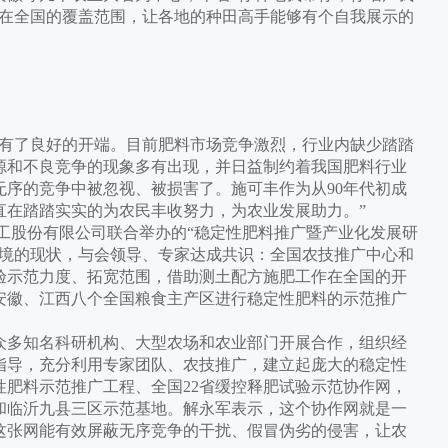
赛在全国的覆盖范围，让各地的种田高手能够有个自我展示的
有了良好的开端。目前肥料市场竞争激烈，行业内缺少踏踏
源和不良竞争的现象多有出现，并日益制约着我国肥料行业
序的竞争中被忽视、被损害了。施可丰作为从90年代初成
直在踏踏实实的为农民丰收努力，为农业发展助力。”
化工股份有限公司联合举办的“稳定性肥料推广暨产业化发展研
环境的现状，与会领导、专家达成共识：全国农技推广中心和
验示范力度、拓宽范围，借助测土配方施肥工作在全国的开
安徽、江西八个全国粮食主产区进行稳定性肥料的示范推广
多知名科研机构、大型农场和农业部门开展合作，组织经
指导，充分利用专家团队、农技推广，建立起庞大的稳定性
肥料示范推广工程、全国22省缓控释肥试验示范协作网，
和临沂九县三区示范基地。解永军表示，这个协作网就是一
这张网能有效屏蔽无序竞争的干扰、假冒伪劣的侵害，让农