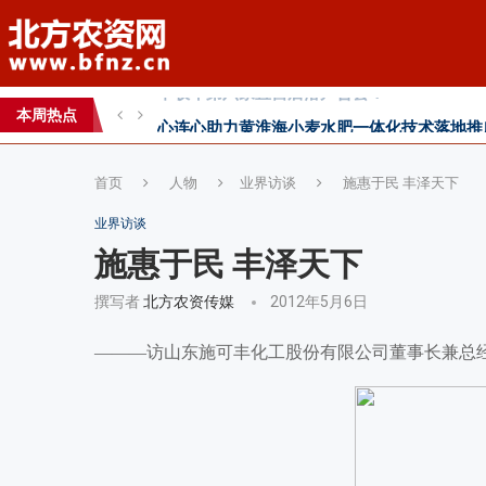
心连心助力黄淮海小麦水肥一体化技术落地推
全国农技推广中心高产示范田测产观摩会见证
本周热点
智创未来，和合共生——2026WAFI畜牧科技创
首页
人物
业界访谈
施惠于民 丰泽天下
业界访谈
施惠于民 丰泽天下
撰写者
北方农资传媒
2012年5月6日
———访山东施可丰化工股份有限公司董事长兼总