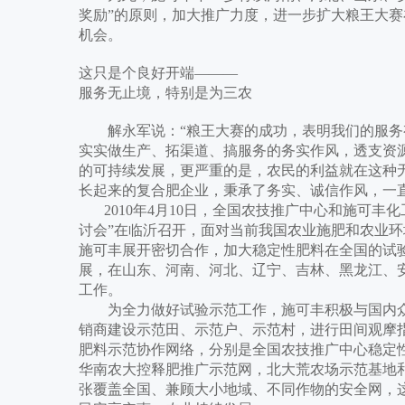
奖励”的原则，加大推广力度，进一步扩大粮王大
机会。
这只是个良好开端———
服务无止境，特别是为三农
解永军说：“粮王大赛的成功，表明我们的服务
实实做生产、拓渠道、搞服务的务实作风，透支资
的可持续发展，更严重的是，农民的利益就在这种无
长起来的复合肥企业，秉承了务实、诚信作风，一
2010年4月10日，全国农技推广中心和施可丰
讨会”在临沂召开，面对当前我国农业施肥和农业
施可丰展开密切合作，加大稳定性肥料在全国的试
展，在山东、河南、河北、辽宁、吉林、黑龙江、
工作。
为全力做好试验示范工作，施可丰积极与国内众
销商建设示范田、示范户、示范村，进行田间观摩
肥料示范协作网络，分别是全国农技推广中心稳定性
华南农大控释肥推广示范网，北大荒农场示范基地
张覆盖全国、兼顾大小地域、不同作物的安全网，