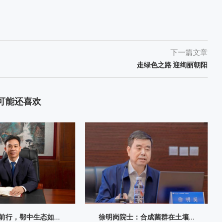
下一篇文章
走绿色之路 迎绚丽朝阳
可能还喜欢
砺前行，鄂中生态如...
徐明岗院士：​合成菌群在土壤...