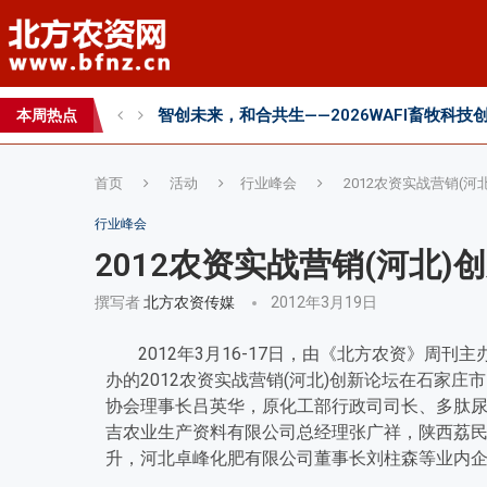
智创未来，和合共生——2026WAFI畜牧科技创
内生菌的百亿蓝海，邦安G31如何以“抗盐基因
2026第七届中国(国际)智慧农业应用与创新
本周热点
2026 SFA功能性特肥创新发展大会成功举办
首页
活动
行业峰会
2012农资实战营销(
行业峰会
2012农资实战营销(河北
撰写者
北方农资传媒
2012年3月19日
2012年3月16-17日，由《北方农资》周
办的2012农资实战营销(河北)创新论坛在石家
协会理事长吕英华，原化工部行政司司长、多肽
吉农业生产资料有限公司总经理张广祥，陕西荔
升，河北卓峰化肥有限公司董事长刘柱森等业内