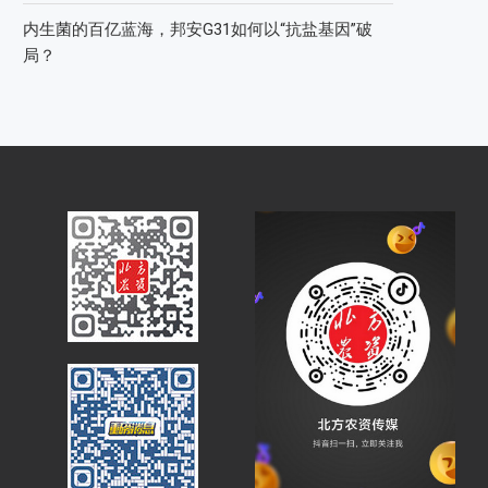
内生菌的百亿蓝海，邦安G31如何以“抗盐基因”破
局？