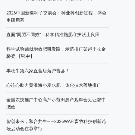
2026中国新疆种子交易会：种业科创新征程，盛会
重磅启幕
直面“同肥不同效”：科学精准施肥守护沃土良田
科学试验铺就增效肥研发路，示范推广架起丰收金
桥梁 【鄂中】
丰收牛第六家直营店落户曹县！
心连心助力黄淮海小麦水肥一体化技术落地推广
全国农技推广中心高产示范田测产观摩会见证鄂中
肥效
智创未来，和合共生——2026WAFI畜牧科技创新论
坛启动会在蓉举行