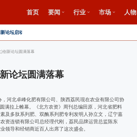
首页
要闻
行业
市场
人物
新论坛启动会...
”破局？
发展高峰论坛
河北)创新论坛圆满落幕
)创新论坛圆满落幕
刊主办，河北卓峰化肥有限公司、陕西荔民现在农业有限公司协
庄市圆满拉上帷幕。《北方农资》周刊总编田原，河北省肥料
尿素及多肽系列肥、双酶系列肥专利发明人孙立文，辽宁嘉
民农资连锁有限公司总经理代刚，荔民品牌运营总监陈东
企业领导和经销商近百人出席了这次盛会。