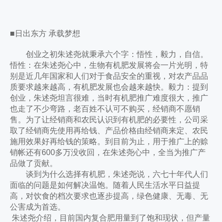
■日出东方 承载梦想
创业之初朱述尧就秉承六个字：悟性，毅力，自信。
悟性：在朱述尧心中，生物有机肥发展将会一片光明，特
别是近几年国家和人们对于食品安全的重视，对农产品品
质要求越来越高，有机肥发展也会越来越快。毅力：提到
创业，朱述尧坦言很难，当时有机肥推广难度很大，推广
也走了不少弯路，老百姓不认可不购买，经销商不愿销
售。为了让经销商和农民认识到有机肥的必要性，公司采
取了经销商先使用再给钱、产品价格由经销商来定、农民
施用效果好再给钱的策略。到目前为止，用于推广上的赊
销帐还有600多万没收回，在朱述尧心中，全当为推广产
品做了贡献。
谈到为什么选择有机肥，朱述尧说，六七十年代人们
面临的问题是如何解决温饱。随着人民生活水平日益提
高，对饮食的档次要求也逐步提高，绿色健康、无毒、无
公害成为首选。
朱述尧介绍，目前国内复合肥用量到了饱和现状，但产量