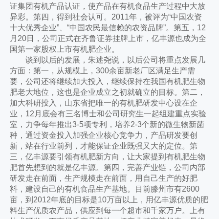
证集团有机产品认证，使产品在有机食品生产过程中大放
异彩。第四，得到社会认可。2011年，被评为“中国农资
十大优秀企业”、“中国农民最信赖的农资品牌”。第五，12
月20日，公司正式在齐鲁证券挂牌上市，亿丰源也成为全
国第一家股权上市有机肥企业。
谈到以后的发展，朱述尧说，以后公司将重点发展几
方面：第一，从规模上，300余亩新老厂区满足生产需
要，公司还将继续加大投入，继续保持在我国有机肥生物
肥老大地位，这也是企业成立之初就确立的目标。第二，
加大科研投入，山东省把唯一的有机肥研发中心设在企
业，12月底会有三名博士和公司研究生一起组建重点实验
室，力争每年推出3-5项专利，培养2-3个新的微生物新菌
种，通过资金投入加强企业核心竞争力，产品研发要创
新，站在行业前列，才能保证企业既强又大的定位。第
三，亿丰源要引领有机肥新方向，让大家提到有机肥生物
肥首先想到的就是亿丰源。第四，完善产业链，公司内部
研发走在前面，生产规模走在前面，用自己生产的好肥
料，建设自己的有机食品生产基地。目前滕州市有2600
亩，到2012年底的目标是10万亩以上，用亿丰源优质的肥
料生产优质农产品，供应到每一个超市和千家万户。上有