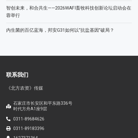
智创未来，和合共生——2026WAFI畜牧科技创新论坛启动会在
蓉举行
内生菌的百亿蓝海，邦安G31如何以“抗盐基因”破局？
联系我们
《北方农资》传媒
石家庄市长安区和平东路336号
时代方舟A1座9层
0311-89684626
0311-89183396
1627371364