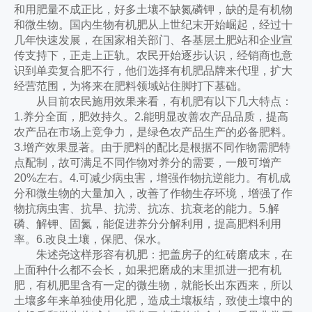
和用肥量不成正比，好多土壤不缺氮磷钾，缺的是有机物
和微生物。国内生物有机肥从上世纪末开始崛起，经过十
几年快速发展，在国家相关部门、各基层土肥站和企业宣
传支持下，正走上正轨。农民开始逐步认识，经销商也意
识到单卖复合肥不行，他们选择有机肥品牌来代理，扩大
经营范围，为将来在肥料领域站住脚打下基础。
从目前农民施用效果来看，有机肥有以下几大特点：
1.养分全面，肥效持久。2.能明显改善农产品品质，提高
农产品在市场上竞争力，是绿色农产品生产的必备肥料。
3.增产效果显著。由于肥料的配比是根据不同作物需肥特
点配制，故可满足不同作物对养分的需要，一般可增产
20%左右。4.可减少病虫害，增强作物抗逆能力。有机成
分和微生物的大量加入，改善了作物生存环境，增强了作
物抗病虫害、抗旱、抗涝、抗冻、抗衰老的能力。5.解
磷、解钾、固氮，能促进养分分解利用，提高肥料利用
率。6.改良土壤，保肥、保水。
朱述尧这样形容有机肥：把盖房子的红砖磨成末，在
上面种什么都不会长，如果把磨成的末里抓进一把有机
肥，有机肥里含有一定的微生物，就能长出东西来，所以
土壤多年来单独使用化肥，造成土壤板结，致使土壤中的