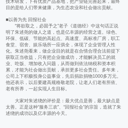
技术研发，下有优质产品基地，把产业链完善起来，最终
目的是给人们带来健康，为生态农业和社会做出贡献。
■以善为先 回报社会
“将欲取之，必固予之”老子《道德经》中这句话正说
明了朱述尧的做人之道，也是亿丰源的经营之道。绿色、
环保、低碳、节能的高起点、高速度、高标准厂房，职工
食堂、宿舍、娱乐场所一应俱全，体现了企业管理人性
化。朱述尧看来，做企业目的就是在合情合理合法前提下
获取正当收益，只有把企业做成功，才能解决员工的就
业、吃饭、增加收入问题，从而做到依法纳税和资本积
累，才能为社会做出贡献，承担更多社会责任。多年来，
公司上下积极投身公益事业，先后捐款捐物1000多万元。
他还表示，以后要建高规格敬老院，让老人们老有所依、
老有所养，一起实现人生目标。
大家对朱述绕的评价是：最大优点是善，最大缺点是
太善。正是这种“服务三农”、“回报社会”的宗旨，造就了朱
述绕的成功以及亿丰源的今天。