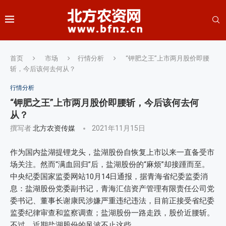
首页
市场
行情分析
“钾肥之王”上市两月股价即腰
斩，今后该何去何从？
行情分析
“钾肥之王”上市两月股价即腰斩，今后该何去何
从？
撰写者
北方农资传媒
2021年11月15日
作为国内盐湖提锂龙头，盐湖股份自恢复上市以来一直备受市
场关注。然而“满血回归”后，盐湖股份的“麻烦”却接踵而至。
中央纪委国家监委网站10月14日通报，据青海省纪委监委消
息：盐湖股份党委副书记，青海汇信资产管理有限责任公司党
委书记、董事长谢康民涉嫌严重违纪违法，目前正接受省纪委
监委纪律审查和监察调查；盐湖股份一路走跌，股价近腰斩。
不过，近期盐湖股份的风波不止这些。