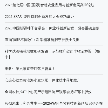
2026第七届中国(国际)智慧农业应用与创新发展高峰论坛
2026 SFA功能性特肥创新发展大会成功举办
2026中国新疆种子交易会：种业科创新征程，盛会重磅启幕
直面“同肥不同效”：科学精准施肥守护沃土良田
科学试验铺就增效肥研发路，示范推广架起丰收金桥梁 【鄂
中】
丰收牛第六家直营店落户曹县！
心连心助力黄淮海小麦水肥一体化技术落地推广
全国农技推广中心高产示范田测产观摩会见证鄂中肥效
智创未来，和合共生——2026WAFI畜牧科技创新论坛启动会在