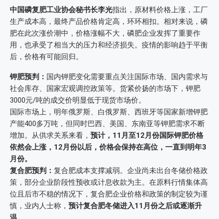
中国磷复肥工业协会秘书长李光
指出，原材料价格上涨，工厂
生产成本高，最终产品价格肯定高，环环相扣。相对来说，磷
肥在此次涨价潮中，价格涨幅不大，磷肥企业发挥了重要作
用，也承受了相当大的压力和经济损失。疫情的影响趋于平衡
后，价格有可能回归。
钾肥预判：
国内钾肥变化需要重点关注国际市场、国内需求与
社会库存、国家宏观调控政策等。货紧价扬的市场下，钾肥
3000元/吨的成交价明显低于现货市场价。
国际市场上，明年俄罗斯、白俄罗斯、西班牙等国家新增钾肥
产能400多万吨，但同时巴西、美国、东南亚等钾肥需求不断
增加。从供求关系来看，
预计，11月至12月份国际钾肥价格
依然会上涨，12月份以后，价格会保持在高位，一直到明年3
月份。
复合肥预判：
复合肥成本支撑减弱。企业尚未出台冬储价格政
策，部分企业阶段性预收或计息收款为主。在原料行情集体高
位且后市不稳的情况下，复合肥企业价格和政策的制定较为谨
慎，业内人士称，
预计复合肥冬储进入11月份之后或逐渐升
温。