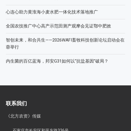
心连心助力黄淮海小麦水肥一体化技术落地推广
全国农技推广中心高产示范田测产观摩会见证鄂中肥效
智创未来，和合共生——2026WAFI畜牧科技创新论坛启动会在
蓉举行
内生菌的百亿蓝海，邦安G31如何以“抗盐基因”破局？
联系我们
《北方农资》传媒
石家庄市长安区和平东路336号