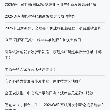
2026第七届中国(国际)智慧农业应用与创新发展高峰论坛
2026 SFA功能性特肥创新发展大会成功举办
2026中国新疆种子交易会：种业科创新征程，盛会重磅启幕
直面“同肥不同效”：科学精准施肥守护沃土良田
科学试验铺就增效肥研发路，示范推广架起丰收金桥梁 【鄂
中】
丰收牛第六家直营店落户曹县！
心连心助力黄淮海小麦水肥一体化技术落地推广
全国农技推广中心高产示范田测产观摩会见证鄂中肥效
智创未来，和合共生——2026WAFI畜牧科技创新论坛启动会在