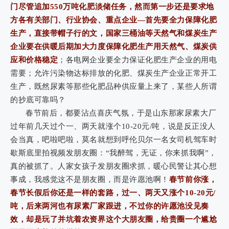
门尽管追加550万吨化肥淡储任务，然而第一步还是要求地
方各有关部门、行业协会、重点企业—首先要全力保障化肥
生产，直接带帽子行的文，国家三桶油等天然气和煤炭生产
企业要在供暖后期加大力度保障化肥生产用天然气、煤炭供
应和价格稳定
；各电网企业要全力保证化肥生产企业的用电
需要；允许污染物达标排放的化肥、煤炭生产企业正常开工
生产，既然尿素等那些化肥品种供应量上来了，某些人所谓
的抄底可靠吗？
春节前后，都要沾点喜庆气氛，于是山东那家尿素大厂
过年前几天过个一、两天就涨个10-20元/吨，说是反正没人
会当真，吧啦吧啦，莫名就想到呼伦贝尔一名女司机驾车时
歇斯底里拍视频发朋友圈：“我醉驾，无证，你来抓我啊”，
真的被抓了。人家女孩子发朋友圈求抓，暖心民警让其心想
事成，我感觉这不是朋友圈，而是许愿池啊！
春节前你涨，
春节长假后你还是一样的套路，过一、两天又涨个10-20元/
吨，后来两河也有尿素厂家跟进，不过你的许愿池没见奏
效，却是玩了并坑着农资界这个大朋友圈，给贵圈一个尴尬