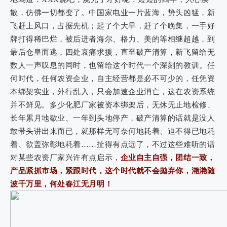
散，仿佛一切都变了。中国家电业一片蓝海，势头凶猛，新
飞赶上风口，占据先机；起了个大早，赶了个晚集，一手好
牌打得稀巴烂，被后进者海尔、格力、美的等相继超越，到
最后仓皇而逃，四处哀痛求援，直至破产清算，新飞留给无
数人一声叹息的同时，也留给这个时代一个深刻的教训。任
何时代，任何农资企业，自主经营都是必不可少的，任凭资
本绑架实业，外行乱入，只会加速企业消亡，这在农资系统
并不鲜见。多少化肥厂家被资本绑架后，无休无止地检修、
长年累月地歇业、一年到头地停产，破产清算的话就是没人
敢带头讲出来而已，就那样无可奈何地耗着、迫不得已地耗
着、欲盖弥彰地耗着……扯得有点远了，不过这些难听的话
对某些农资厂家兴许有点启示，
企业自主自强，团结一致，
产品紧抓市场，紧跟时代，这个时代就不会抛弃你，滟滟随
波千万里，何处春江无月明！