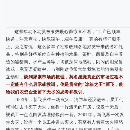
这些年动不动就被滚热暖心而惊喜不断，“土产已顺丰
快递，注意查收，快乐端午，端午安康”，真的有些汗颜不
止、受之有愧，这么多年了经常收到各地好友寄来的各种礼
品，特别是好些单位自主种植的水果、茶叶、蔬菜及自主养
殖的黑猪肉、水产品等等，均被深深地感动，闪闪的泪光鲁
冰花，竟无语凝噎中。与刚刚这位常常给我惊喜的河南朋友
互动时，
谈到尿素市场的梳理，莫名感觉真正的市场过程不
一定能有什么启示或教训，倒是贵省的“冰箱之王”新飞，能
给我们农资企业留下无尽的思考和教训。
2003年，新飞发生一场火灾，消防车还没进来，员工们
就冲进去扑灭了大火，熏得一片漆黑的厂房，仅仅十天后，
被员工一点点自发清理得焕然一新。2007年，新飞再一次发
生火灾，没有一个员工冲进去灭火，甚至有人看着大火愤怒
地骂道：XXX烧吧，烧光了才好呢！短短的四年，人心涣