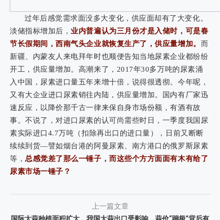
过年后感觉需求面没多大变化，供应面却有了大变化。
淡储指标增加后，
业内普遍认为三月份才是入储时，可是春
节长假期间，西南气头企业就恢复生产了，供应量增加。
而
新疆、内蒙友人来电拜年时也顺便告知当地尿素企业都纷纷
开工，供应量增加。高潮来了，2017年30多万吨的尿素涌
入中国，尿素进口量五年来增十倍，说得很透彻。今年呢，
又有大企业进口尿素销往内陆，供应量增加。国内有厂家迅
速反应，以降价那千古一律来保自身市场份额，有酒有故
事。不说了，对进口尿素的认可尚需些时日，一季度我国尿
素实际进口4.7万吨（扣除再出口的进口量），日前又断断
续续到货—譬如烟台港的阿曼尿素、南方港口的俄罗斯尿素
等，
总感觉差了那么一锤子，而这些个方方面面有木有给了
尿素市场一锤子？
上一篇文章
国际大蒜种植面积扩大，我国大蒜出口受影响，蒜价“蹦极”背后有