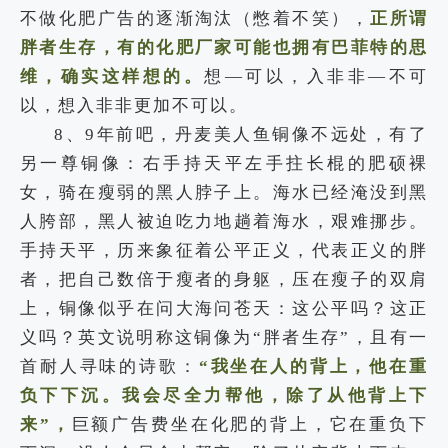
不做化肥广告的逐渐淘汰（憋着不笑），
正所谓
胖者生存，有的化肥厂家可能也拥有巴菲特的思
维，确实这样想的。
想—可以，入非非—不可
以，想入非非更加不可以。
8、9年前吧，丹麦美人鱼铜像不远处，有了
另一尊铜像：右手持天平左手拄长棍的肥硕裸
女，骑在瘦弱的黑人脖子上。海水已经淹没到黑
人胯部，黑人被迫吃力地趟着海水，艰难挪步。
手持天平，历来象征着公平正义，代表正义的胖
者，把自己数倍于瘦者的身躯，压在瘦子的双肩
上，铜像似乎在问大海问苍天：这公平吗？这正
义吗？英文说明称这铜像为“胖者生存”，且有一
首耐人寻味的诗歌：
“我坐在人的背上，他在重
负下下沉。我会尽全力帮他，除了从他背上下
来”，
巨额广告费坐在化肥的背上，它在重负下