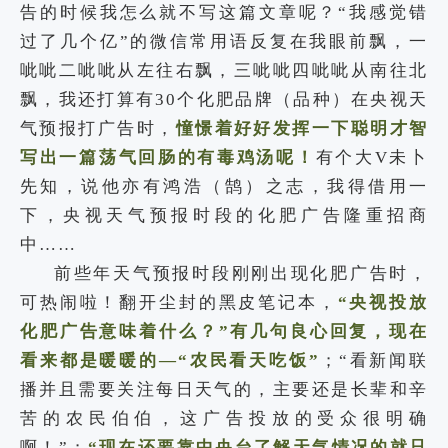
告的时候我怎么就不写这篇文章呢？“我感觉错
过了几个亿”的微信常用语反复在我眼前飘，一
呲呲二呲呲从左往右飘，三呲呲四呲呲从南往北
飘，我还打算有30个化肥品牌（品种）在央视天
气预报打广告时，
憧憬着好好发挥一下聪明才智
写出一篇荡气回肠的有毒鸡汤呢！
有个大V未卜
先知，说他亦有鸿浩（鹄）之志，我得借用一
下，央视天气预报时段的化肥广告隆重招商
中……
前些年天气预报时段刚刚出现化肥广告时，
可热闹啦！翻开尘封的黑皮笔记本，
“央视投放
化肥广告意味着什么？”有几句良心回复，现在
看来都是暖暖的—“农民看天吃饭”
；“看新闻联
播并且需要关注每日天气的，主要还是长辈和辛
苦的农民伯伯，这广告投放的受众很明确
啊！”；
“现在还要靠中央台了解天气情况的就只