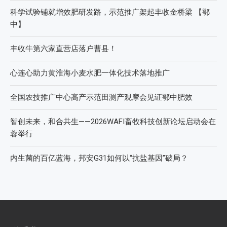
科学试验铺就增效肥研发路，示范推广架起丰收金桥梁 【鄂
中】
丰收牛第六家直营店落户曹县！
心连心助力黄淮海小麦水肥一体化技术落地推广
全国农技推广中心高产示范田测产观摩会见证鄂中肥效
智创未来，和合共生——2026WAFI畜牧科技创新论坛启动会在
蓉举行
内生菌的百亿蓝海，邦安G31如何以“抗盐基因”破局？