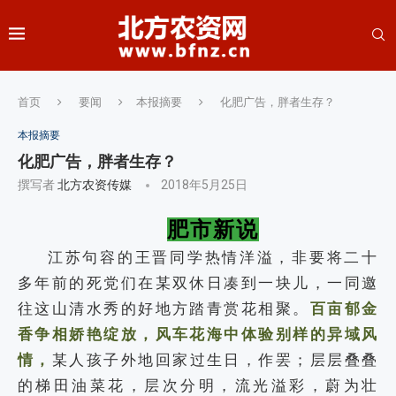
首页
要闻
本报摘要
化肥广告，胖者生存？
本报摘要
化肥广告，胖者生存？
撰写者
北方农资传媒
2018年5月25日
肥市新说
江苏句容的王晋同学热情洋溢，非要将二十
多年前的死党们在某双休日凑到一块儿，一同邀
往这山清水秀的好地方踏青赏花相聚。
百亩郁金
香争相娇艳绽放，风车花海中体验别样的异域风
情，
某人孩子外地回家过生日，作罢；层层叠叠
的梯田油菜花，层次分明，流光溢彩，蔚为壮