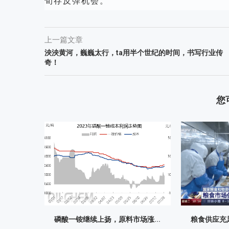
旬存反弹机会。
上一篇文章
泱泱黄河，巍巍太行，ta用半个世纪的时间，书写行业传
奇！
您
磷酸一铵继续上扬，原料市场涨...
粮食供应充足