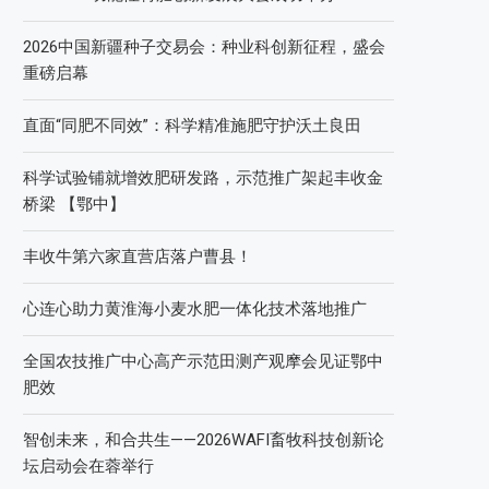
2026中国新疆种子交易会：种业科创新征程，盛会
重磅启幕
直面“同肥不同效”：科学精准施肥守护沃土良田
科学试验铺就增效肥研发路，示范推广架起丰收金
桥梁 【鄂中】
丰收牛第六家直营店落户曹县！
心连心助力黄淮海小麦水肥一体化技术落地推广
全国农技推广中心高产示范田测产观摩会见证鄂中
肥效
智创未来，和合共生——2026WAFI畜牧科技创新论
坛启动会在蓉举行