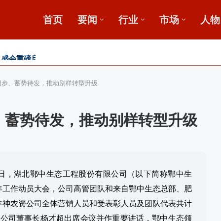
首页
要闻
行业
市场
人物
，盛会重磅启幕
田
收金桥梁 【鄂中】
阔步、蓄势待发，推动别样转型升级
、蓄势待发，推动别样转型升级
8日，湖北鄂中生态工程股份有限公司（以下简称鄂中生
18年工作动员大会，公司高管团队和来自鄂中生态总部、肥
丰神农资公司全体营销人员和受表彰人员及团队代表共计
限
公司董事长杨才超出席会议并作重要讲话，鄂中生态领