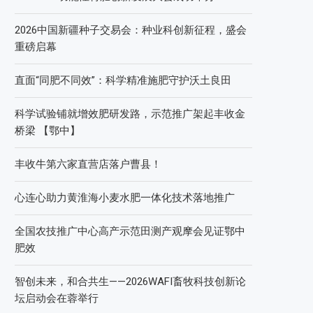
2026中国新疆种子交易会：种业科创新征程，盛会
重磅启幕
直面“同肥不同效”：科学精准施肥守护沃土良田
科学试验铺就增效肥研发路，示范推广架起丰收金
桥梁 【鄂中】
丰收牛第六家直营店落户曹县！
心连心助力黄淮海小麦水肥一体化技术落地推广
全国农技推广中心高产示范田测产观摩会见证鄂中
肥效
智创未来，和合共生——2026WAFI畜牧科技创新论
坛启动会在蓉举行