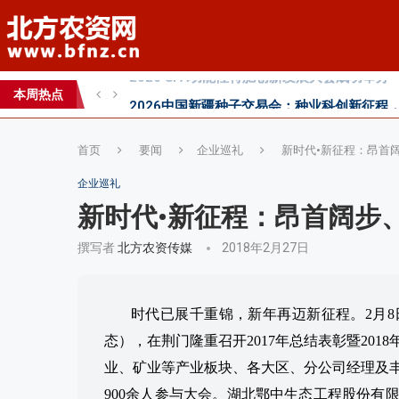
2026中国新疆种子交易会：种业科创新征程
直面“同肥不同效”：科学精准施肥守护沃土良
科学试验铺就增效肥研发路，示范推广架起丰
本周热点
丰收牛第六家直营店落户曹县！
首页
要闻
企业巡礼
新时代•新征程：昂首
企业巡礼
新时代•新征程：昂首阔步
撰写者
北方农资传媒
2018年2月27日
时代已展千重锦，新年再迈新征程。2月
态），在荆门隆重召开2017年总结表彰暨20
业、矿业等产业板块、各大区、分公司经理及
900余人参与大会。
湖北鄂中生态工程股份有